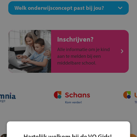
Welk onderwijsconcept past bij jou?
Inschrijven?
Alle informatie om je kind
aan te melden bij een
middelbare school.
Hartelijk welkom bij de VO Gids!