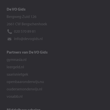
De VO Gids
Bergweg Zuid 126
2661 CW Bergschenhoek
020 570 89 81
info@devogids.nl
Partners van De VO Gids
gymnasia.nl
leergeld.nl
saarisnietgek
openbaaronderwijs.nu
oudersenonderwijs.nl
vosabb.nl
Middelbare scholen