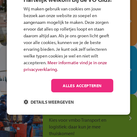
Test je kennis met het
Wij maken gebruik van cookies om jouw
Fiets Veilig
bezoek aan onze website zo soepel en
Verkeersspel!
aangenaam mogelijk te maken. Deze zorgen
ervoor dat alles op rolletjes loopt en staan
Speel het Fiets Veilig Verkeersspel
daarom altijd aan. Als je ons groen licht geeft
en win een Cortina-fiets!
voor alle cookies, kunnen we je de beste
ervaring bieden. Je kunt ook zelf selecteren
In de winkel ben je op je
welke typen cookies je wel en niet wilt
plek!
accepteren.
Meer informatie vind je in onze
privacyverklaring.
Ontdek via het vmbo jouw talent
op de winkelvloer, waar elke dag
anders is!
ALLES ACCEPTEREN
Jouw talent in de
DETAILS WEERGEVEN
Transport en Logistiek
Kies voor vmbo Transport en
logistiek: daar kun je mee
thuiskomen!