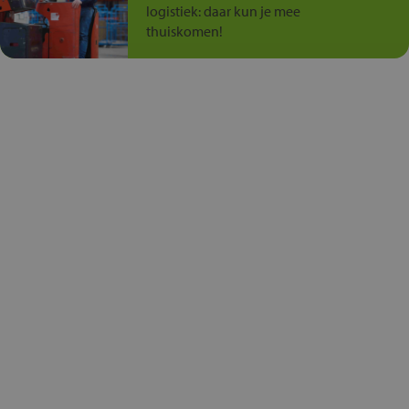
logistiek: daar kun je mee
thuiskomen!