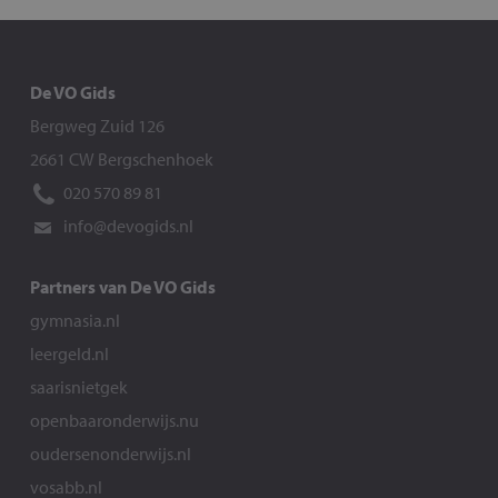
De VO Gids
Bergweg Zuid 126
2661 CW Bergschenhoek
020 570 89 81
info@devogids.nl
Partners van De VO Gids
gymnasia.nl
leergeld.nl
saarisnietgek
openbaaronderwijs.nu
oudersenonderwijs.nl
vosabb.nl