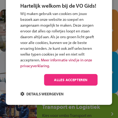
Hartelijk welkom bij de VO Gids!
Wij maken gebruik van cookies om jouw
Test je kennis met het
bezoek aan onze website zo soepel en
Fiets Veilig
aangenaam mogelijk te maken. Deze zorgen
Verkeersspel!
ervoor dat alles op rolletjes loopt en staan
daarom altijd aan. Als je ons groen licht geeft
Speel het Fiets Veilig Verkeersspel
voor alle cookies, kunnen we je de beste
en win een Cortina-fiets!
ervaring bieden. Je kunt ook zelf selecteren
welke typen cookies je wel en niet wilt
In de winkel ben je op je
accepteren.
Meer informatie vind je in onze
plek!
privacyverklaring.
Ontdek via het vmbo jouw talent
op de winkelvloer, waar elke dag
ALLES ACCEPTEREN
anders is!
DETAILS WEERGEVEN
Jouw talent in de
Transport en Logistiek
Kies voor vmbo Transport en