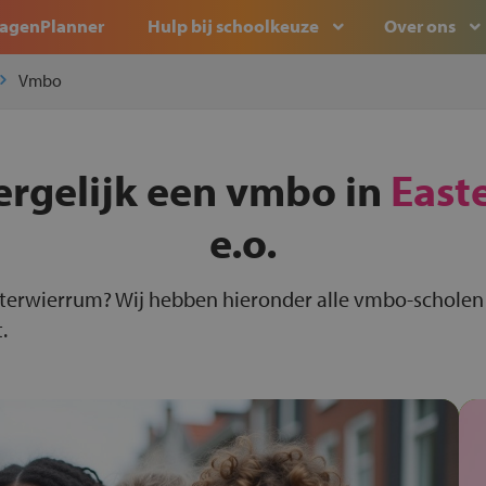
agenPlanner
Hulp bij schoolkeuze
Over ons
Vmbo
ergelijk een vmbo in
East
e.o.
sterwierrum? Wij hebben hieronder alle vmbo-scholen
.