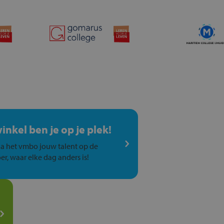
winkel ben je op je plek!
a het vmbo jouw talent op de
er, waar elke dag anders is!