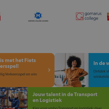
is met het Fiets
In de 
ersspel!
Ontdek vi
ilig Verkeersspel en win
winkelvlo
Jouw talent in de Transport
en Logistiek
Kies voor vmbo Transport en logistiek: daar