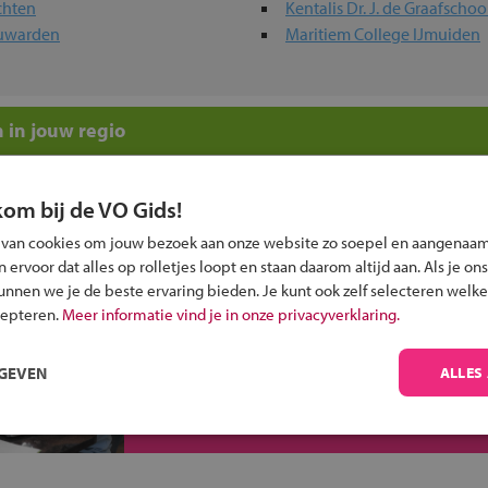
chten
Kentalis Dr. J. de Graafscho
euwarden
Maritiem College IJmuiden
 in jouw regio
 past bij jou?
kom bij de VO Gids!
 van cookies om jouw bezoek aan onze website zo soepel en aangenaam
ervoor dat alles op rolletjes loopt en staan daarom altijd aan. Als je ons
kunnen we je de beste ervaring bieden. Je kunt ook zelf selecteren welke
cepteren.
Meer informatie vind je in onze privacyverklaring.
Inschrijven?
RGEVEN
ALLES
Alle informatie om je kind aan te melden bij
een middelbare school.