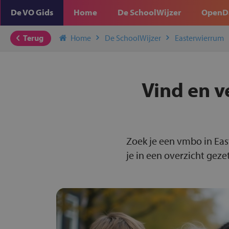
De VO Gids
Home
De SchoolWijzer
OpenD
Terug
Home
De SchoolWijzer
Easterwierrum
Vind en v
Zoek je een vmbo in Ea
je in een overzicht gezet