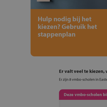
Hulp nodig bij het
kiezen? Gebruik het
stappenplan
Er valt veel te kiezen
Er zijn 8 vmbo-scholen in East
Deze vmbo-scholen bie