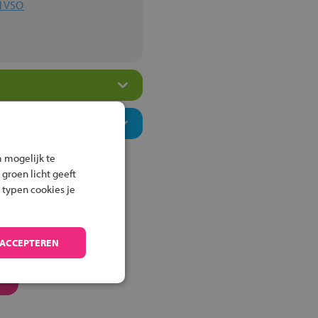
ol VSO
 mogelijk te
 groen licht geeft
 typen cookies je
 ACCEPTEREN