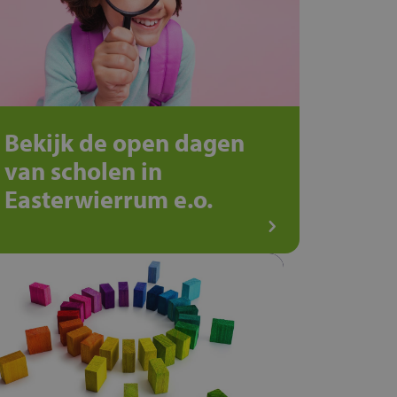
Bekijk de open dagen
van scholen in
Easterwierrum e.o.