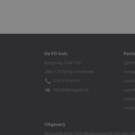
De VO Gids
Partn
Bergweg Zuid 126
gymna
2661 CW Bergschenhoek
leerg
020 570 89 81
saari
info@devogids.nl
openb
ouder
vosab
Uitgeverij
devogids.nl
en het
mbokompas.nl
zijn een u