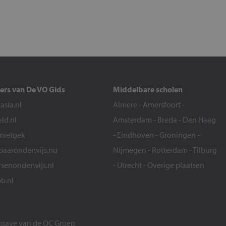
ers van De VO Gids
Middelbare scholen
sia.nl
Almere
-
Amersfoort
-
eld.nl
Amsterdam
-
Breda
-
Den Haag
snietgek
-
Eindhoven
-
Groningen
-
aaronderwijs.nu
Nijmegen
-
Rotterdam
-
Tilburg
senonderwijs.nl
-
Utrecht
-
Overige plaatsen
b.nl
itgave van de
OC Groep