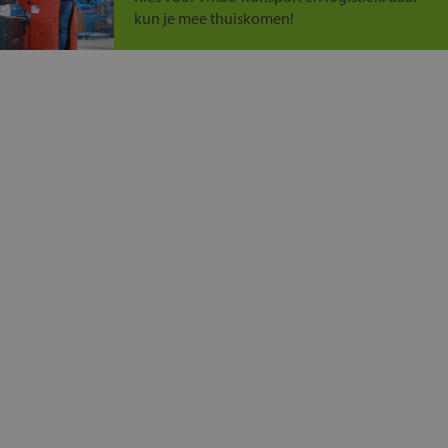
kun je mee thuiskomen!