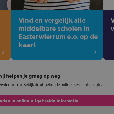
Vind en vergelijk alle
middelbare scholen in
Easterwierrum e.o. op de
kaart
, wij helpen je graag op weg
erwierrum e.o. Bekijk de uitgebreide online presentatiepagina.
den je online uitgebreide informatie