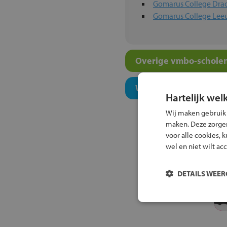
Gomarus College Dra
Gomarus College Le
Overige vmbo-scholen
Welk onderwijsconcept
Hartelijk wel
Wij maken gebruik
maken. Deze zorgen 
voor alle cookies, 
wel en niet wilt ac
DETAILS WEE