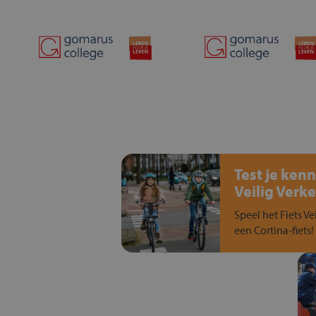
Test je kenn
Veilig Verke
Speel het Fiets Ve
een Cortina-fiets!