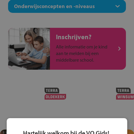
Onderwijsconcepten en -niveaus
Inschrijven?
Alle informatie om je kind
aan te melden bij een
middelbare school.
Hartelijk welkom bij de VO Gids!