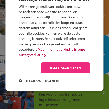
Test je kennis met het
Wij maken gebruik van cookies om jouw
Fiets Veilig
bezoek aan onze website zo soepel en
Verkeersspel!
aangenaam mogelijk te maken. Deze zorgen
ervoor dat alles op rolletjes loopt en staan
Speel het Fiets Veilig Verkeersspel
daarom altijd aan. Als je ons groen licht geeft
en win een Cortina-fiets!
voor alle cookies, kunnen we je de beste
ervaring bieden. Je kunt ook zelf selecteren
In de winkel ben je op je
welke typen cookies je wel en niet wilt
plek!
accepteren.
Meer informatie vind je in onze
privacyverklaring.
Ontdek via het vmbo jouw talent
op de winkelvloer, waar elke dag
anders is!
ALLES ACCEPTEREN
Jouw talent in de
DETAILS WEERGEVEN
Transport en Logistiek
Kies voor vmbo Transport en
logistiek: daar kun je mee
thuiskomen!