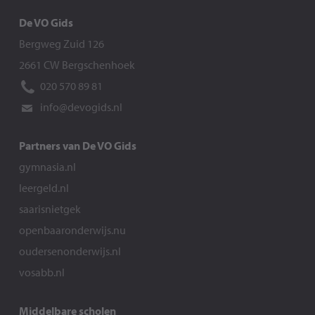
De VO Gids
Bergweg Zuid 126
2661 CW Bergschenhoek
020 570 89 81
info@devogids.nl
Partners van De VO Gids
gymnasia.nl
leergeld.nl
saarisnietgek
openbaaronderwijs.nu
oudersenonderwijs.nl
vosabb.nl
Middelbare scholen