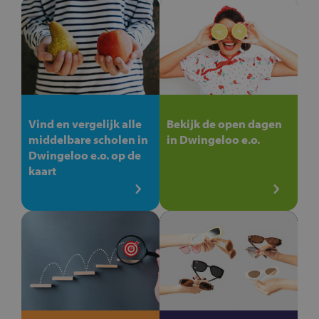
Vind en vergelijk alle
Bekijk de open dagen
middelbare scholen in
in Dwingeloo e.o.
Dwingeloo e.o. op de
kaart