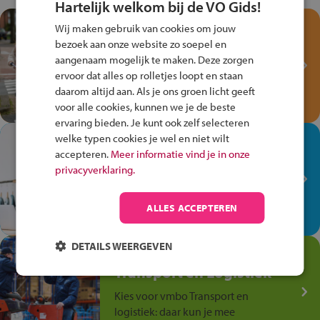
Hartelijk welkom bij de VO Gids!
Test je kennis met het
Wij maken gebruik van cookies om jouw
Fiets Veilig
bezoek aan onze website zo soepel en
Verkeersspel!
aangenaam mogelijk te maken. Deze zorgen
ervoor dat alles op rolletjes loopt en staan
Speel het Fiets Veilig Verkeersspel
daarom altijd aan. Als je ons groen licht geeft
en win een Cortina-fiets!
voor alle cookies, kunnen we je de beste
ervaring bieden. Je kunt ook zelf selecteren
welke typen cookies je wel en niet wilt
In de winkel ben je op je
accepteren.
Meer informatie vind je in onze
plek!
privacyverklaring.
Ontdek via het vmbo jouw talent
op de winkelvloer, waar elke dag
ALLES ACCEPTEREN
anders is!
DETAILS WEERGEVEN
Jouw talent in de
Transport en Logistiek
Kies voor vmbo Transport en
logistiek: daar kun je mee