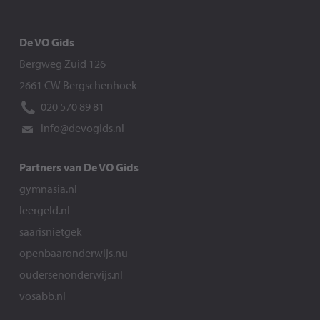
De VO Gids
Bergweg Zuid 126
2661 CW Bergschenhoek
020 570 89 81
info@devogids.nl
Partners van De VO Gids
gymnasia.nl
leergeld.nl
saarisnietgek
openbaaronderwijs.nu
oudersenonderwijs.nl
vosabb.nl