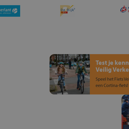
Test je kenn
Veilig Verke
Speel het Fiets Ve
een Cortina-fiets!