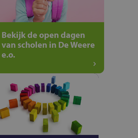
Bekijk de open dagen
van scholen in De Weere
e.o.