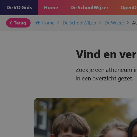
De VO Gids
Home
De SchoolWijzer
OpenD
Terug
Home
De SchoolWijzer
De Weere
A
Vind en ve
Zoek je een atheneum i
in een overzicht gezet.