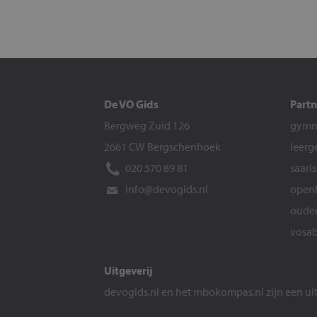
De VO Gids
Partn
Bergweg Zuid 126
gymna
2661 CW Bergschenhoek
leerg
020 570 89 81
saari
info@devogids.nl
openb
ouder
vosab
Uitgeverij
devogids.nl
en het
mbokompas.nl
zijn een u