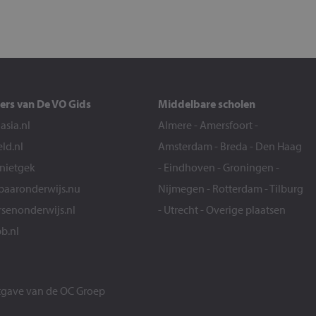
ers van De VO Gids
Middelbare scholen
sia.nl
Almere
-
Amersfoort
-
eld.nl
Amsterdam
-
Breda
-
Den Haag
snietgek
-
Eindhoven
-
Groningen
-
aaronderwijs.nu
Nijmegen
-
Rotterdam
-
Tilburg
senonderwijs.nl
-
Utrecht
-
Overige plaatsen
b.nl
itgave van de
OC Groep