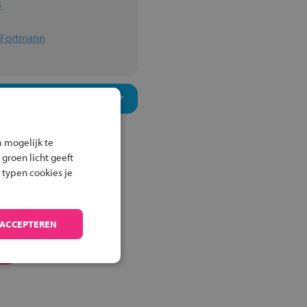
o
n Fortmann
 mogelijk te
 groen licht geeft
 typen cookies je
 ACCEPTEREN