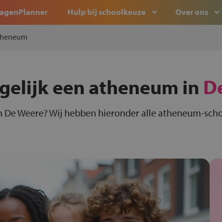
agenPlanner
Hulp bij schoolkeuze
Over ons
theneum
rgelijk een atheneum in
D
n De Weere? Wij hebben hieronder alle atheneum-scho