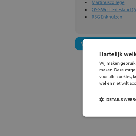
Martinuscollege
OSG West-Friesland (A
RSG Enkhuizen
Welk onderwijsconcept
Hartelijk wel
Wij maken gebruik
maken. Deze zorgen 
voor alle cookies, 
wel en niet wilt ac
DETAILS WEE