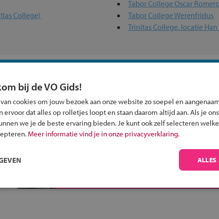
Tabor College Oscar Romer
tlas College)
Tabor College Werenfridus
Trinitas College, locatie Ha
 past bij jou?
kom bij de VO Gids!
 van cookies om jouw bezoek aan onze website zo soepel en aangenaam
ervoor dat alles op rolletjes loopt en staan daarom altijd aan. Als je ons
kunnen we je de beste ervaring bieden. Je kunt ook zelf selecteren welke
cepteren.
Meer informatie vind je in onze privacyverklaring.
Inschrijven?
Alle informatie om je kind aan te melden bij
RGEVEN
ALLES
een middelbare school.