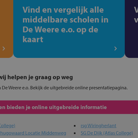
Vind en vergelijk alle
middelbare scholen in
De Weere e.o. op de
kaart
, wij helpen je graag op weg
 De Weere e.o. Bekijk de uitgebreide online presentatiepagina.
n bieden je online uitgebreide informatie
College)
rsg Wiringherlant
rhugowaard Locatie Middenweg
SG De Dijk (Atlas College)