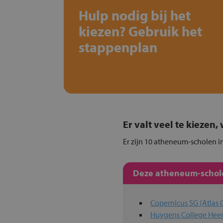
Hulp nodig bij het
kiezen? Gebruik het
stappenplan
Er valt veel te kiezen
Er zijn 10 atheneum-scholen in
Deze atheneum-schole
Copernicus SG (Atlas 
Huygens College Hee