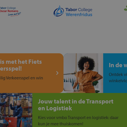
is met het Fiets
In de 
ersspel!
Ontdek vi
ilig Verkeersspel en win
winkelvlo
Jouw talent in de Transport
en Logistiek
Kies voor vmbo Transport en logistiek: daar
kun je mee thuiskomen!