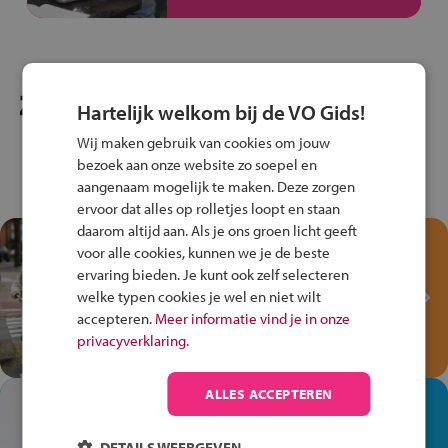
Hartelijk welkom bij de VO Gids!
Wij maken gebruik van cookies om jouw
bezoek aan onze website zo soepel en
aangenaam mogelijk te maken. Deze zorgen
ervoor dat alles op rolletjes loopt en staan
daarom altijd aan. Als je ons groen licht geeft
Test je kennis met het
voor alle cookies, kunnen we je de beste
Fiets Veilig
ervaring bieden. Je kunt ook zelf selecteren
Verkeersspel!
welke typen cookies je wel en niet wilt
accepteren.
Meer informatie vind je in onze
Speel het Fiets Veilig Verkeersspel
privacyverklaring.
en win een Cortina-fiets!
ALLES ACCEPTEREN
In de winkel ben je op je
plek!
DETAILS WEERGEVEN