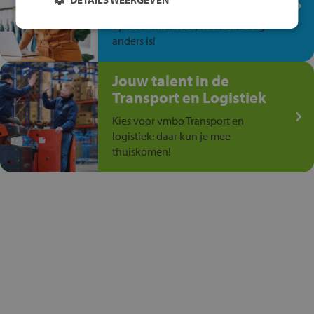
Ontdek via het vmbo jouw talent
op de winkelvloer, waar elke dag
anders is!
Jouw talent in de
Transport en Logistiek
Kies voor vmbo Transport en
logistiek: daar kun je mee
thuiskomen!