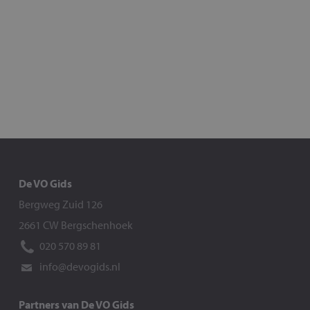
De VO Gids
Bergweg Zuid 126
2661 CW Bergschenhoek
020 570 89 81
info@devogids.nl
Partners van De VO Gids