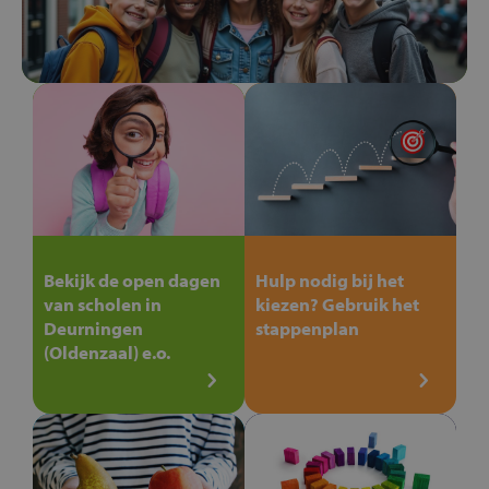
Bekijk de open dagen
Hulp nodig bij het
van scholen in
kiezen? Gebruik het
Deurningen
stappenplan
(Oldenzaal) e.o.