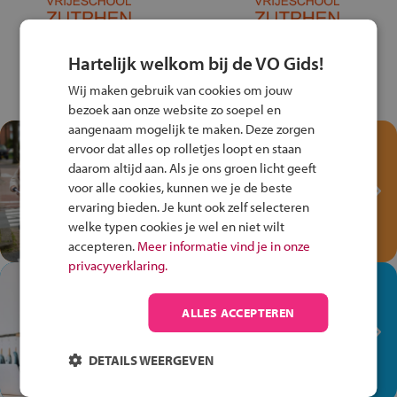
Hartelijk welkom bij de VO Gids!
Wij maken gebruik van cookies om jouw
bezoek aan onze website zo soepel en
aangenaam mogelijk te maken. Deze zorgen
Test je kennis met het
ervoor dat alles op rolletjes loopt en staan
Fiets Veilig
daarom altijd aan. Als je ons groen licht geeft
Verkeersspel!
voor alle cookies, kunnen we je de beste
ervaring bieden. Je kunt ook zelf selecteren
Speel het Fiets Veilig Verkeersspel
welke typen cookies je wel en niet wilt
en win een Cortina-fiets!
accepteren.
Meer informatie vind je in onze
privacyverklaring.
In de winkel ben je op je
plek!
ALLES ACCEPTEREN
Ontdek via het vmbo jouw talent
op de winkelvloer, waar elke dag
DETAILS WEERGEVEN
anders is!