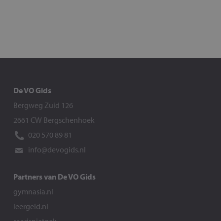
De VO Gids
Bergweg Zuid 126
2661 CW Bergschenhoek
020 570 89 81
info@devogids.nl
Partners van De VO Gids
gymnasia.nl
leergeld.nl