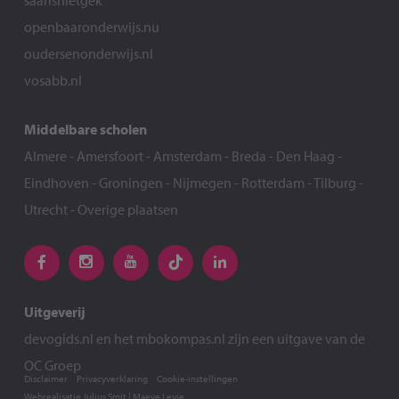
saarisnietgek
openbaaronderwijs.nu
oudersenonderwijs.nl
vosabb.nl
Middelbare scholen
Almere
-
Amersfoort
-
Amsterdam
-
Breda
-
Den Haag
-
Eindhoven
-
Groningen
-
Nijmegen
-
Rotterdam
-
Tilburg
-
Utrecht
-
Overige plaatsen
Uitgeverij
devogids.nl
en het
mbokompas.nl
zijn een uitgave van de
OC Groep
Disclaimer
Privacyverklaring
Cookie-instellingen
Webrealisatie
Julius Smit
|
Maeve Levie