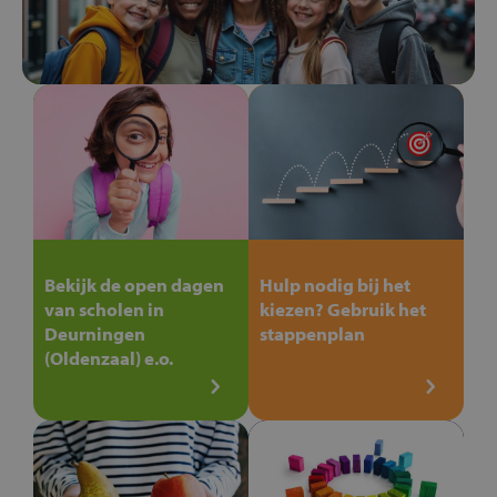
Bekijk de open dagen
Hulp nodig bij het
van scholen in
kiezen? Gebruik het
Deurningen
stappenplan
(Oldenzaal) e.o.