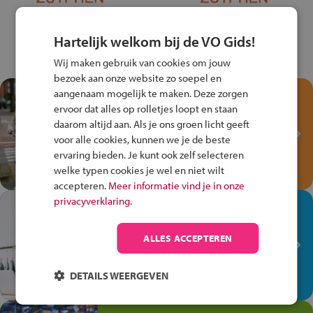
Hartelijk welkom bij de VO Gids!
Wij maken gebruik van cookies om jouw
bezoek aan onze website zo soepel en
aangenaam mogelijk te maken. Deze zorgen
Test je kennis met het
ervoor dat alles op rolletjes loopt en staan
Fiets Veilig
daarom altijd aan. Als je ons groen licht geeft
Verkeersspel!
voor alle cookies, kunnen we je de beste
Speel het Fiets Veilig Verkeersspel
ervaring bieden. Je kunt ook zelf selecteren
en win een Cortina-fiets!
welke typen cookies je wel en niet wilt
accepteren.
Meer informatie vind je in onze
privacyverklaring.
In de winkel ben je op je
plek!
ALLES ACCEPTEREN
Ontdek via het vmbo jouw talent
op de winkelvloer, waar elke dag
DETAILS WEERGEVEN
anders is!