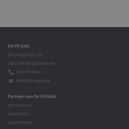
De VO Gids
Bergweg Zuid 126
2661 CW Bergschenhoek
020 570 89 81
info@devogids.nl
Partners van De VO Gids
gymnasia.nl
leergeld.nl
saarisnietgek