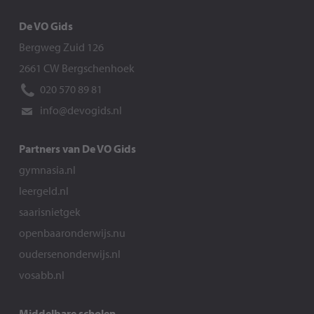
De VO Gids
Bergweg Zuid 126
2661 CW Bergschenhoek
020 570 89 81
info@devogids.nl
Partners van De VO Gids
gymnasia.nl
leergeld.nl
saarisnietgek
openbaaronderwijs.nu
oudersenonderwijs.nl
vosabb.nl
Middelbare scholen