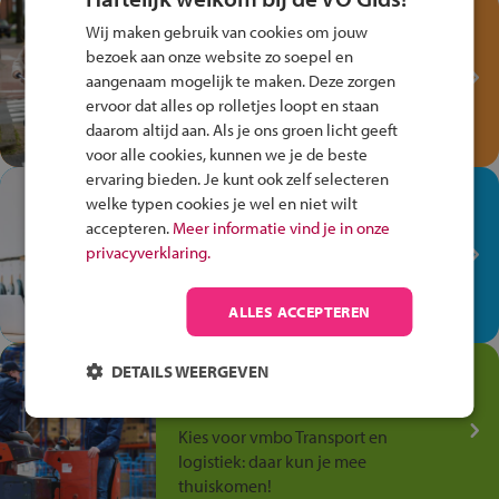
Test je kennis met het
Wij maken gebruik van cookies om jouw
Fiets Veilig
bezoek aan onze website zo soepel en
Verkeersspel!
aangenaam mogelijk te maken. Deze zorgen
ervoor dat alles op rolletjes loopt en staan
Speel het Fiets Veilig Verkeersspel
daarom altijd aan. Als je ons groen licht geeft
en win een Cortina-fiets!
voor alle cookies, kunnen we je de beste
ervaring bieden. Je kunt ook zelf selecteren
In de winkel ben je op je
welke typen cookies je wel en niet wilt
plek!
accepteren.
Meer informatie vind je in onze
privacyverklaring.
Ontdek via het vmbo jouw talent
op de winkelvloer, waar elke dag
anders is!
ALLES ACCEPTEREN
Jouw talent in de
DETAILS WEERGEVEN
Transport en Logistiek
Kies voor vmbo Transport en
logistiek: daar kun je mee
thuiskomen!