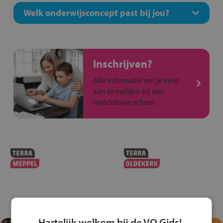
Welk onderwijsconcept past bij jou?
Inschrijven?
Alle informatie om je kind
aan te melden bij een
middelbare school.
Hartelijk welkom bij de VO Gids!