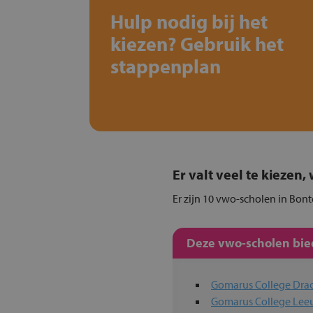
Hulp nodig bij het
kiezen? Gebruik het
stappenplan
Er valt veel te kiezen
Er zijn 10 vwo-scholen in Bont
Deze vwo-scholen bied
Gomarus College Dra
Gomarus College Le