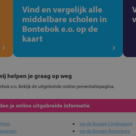
Vind en vergelijk alle
middelbare scholen in
Bontebok e.o. op de
kaart
, wij helpen je graag op weg
ebok e.o. Bekijk de uitgebreide online presentatiepagina.
en je online uitgebreide informatie
chten
rsg de Borgen Lindenborg
euwarden
rsg de Borgen Ronerborg