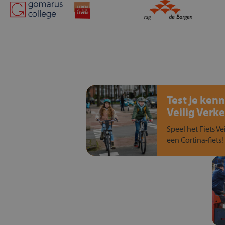
Test je kenn
Veilig Verke
Speel het Fiets Ve
een Cortina-fiets!