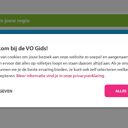
n jouw regio
 past bij jou?
kom bij de VO Gids!
 van cookies om jouw bezoek aan onze website zo soepel en aangenaam
ervoor dat alles op rolletjes loopt en staan daarom altijd aan. Als je ons
kunnen we je de beste ervaring bieden. Je kunt ook zelf selecteren welke
cepteren.
Meer informatie vind je in onze privacyverklaring.
Inschrijven?
Alle informatie om je kind aan te melden bij
RGEVEN
ALLES
een middelbare school.