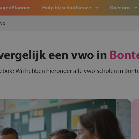
agenPlanner
Hulp bij schoolkeuze
Over ons
wo
vergelijk een vwo in
Bont
ebok? Wij hebben hieronder alle vwo-scholen in Bonte