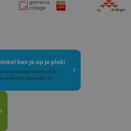
winkel ben je op je plek!
a het vmbo jouw talent op de
er, waar elke dag anders is!