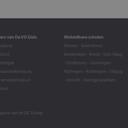
ers van De VO Gids
Middelbare scholen
sia.nl
Almere
-
Amersfoort
-
eld.nl
Amsterdam
-
Breda
-
Den Haag
snietgek
-
Eindhoven
-
Groningen
-
aaronderwijs.nu
Nijmegen
-
Rotterdam
-
Tilburg
senonderwijs.nl
-
Utrecht
-
Overige plaatsen
b.nl
itgave van de
OC Groep