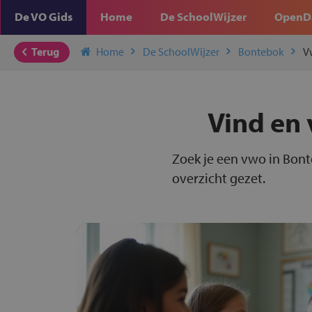
De VO Gids
Home
De SchoolWijzer
OpenD
Terug
Home
De SchoolWijzer
Bontebok
V
Vind en 
Zoek je een vwo in Bont
overzicht gezet.