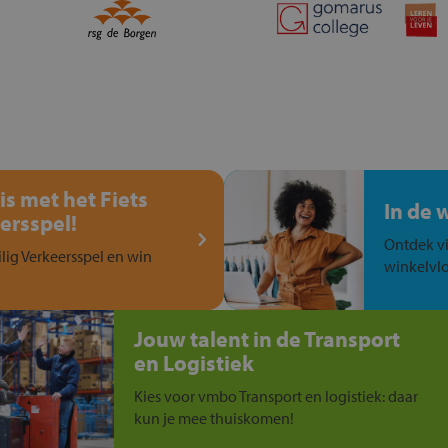
is met het Fiets
In de 
ersspel!
Ontdek vi
ilig Verkeersspel en win
winkelvlo
Jouw talent in de Transport
en Logistiek
Kies voor vmbo Transport en logistiek: daar
kun je mee thuiskomen!