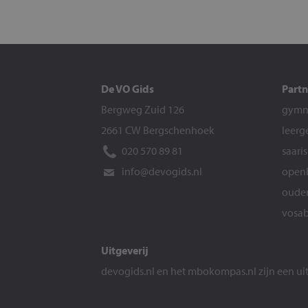
De VO Gids
Partn
Bergweg Zuid 126
gymna
2661 CW Bergschenhoek
leerg
020 570 89 81
saari
info@devogids.nl
openb
ouder
vosab
Uitgeverij
devogids.nl
en het
mbokompas.nl
zijn een u