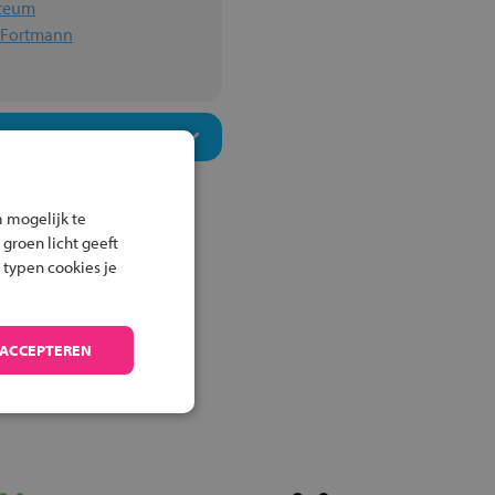
yceum
n Fortmann
 mogelijk te
 groen licht geeft
 typen cookies je
 ACCEPTEREN