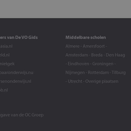
ers van De VO Gids
Middelbare scholen
sia.nl
Almere
-
Amersfoort
-
eld.nl
Amsterdam
-
Breda
-
Den Haag
snietgek
-
Eindhoven
-
Groningen
-
aaronderwijs.nu
Nijmegen
-
Rotterdam
-
Tilburg
senonderwijs.nl
-
Utrecht
-
Overige plaatsen
b.nl
itgave van de
OC Groep