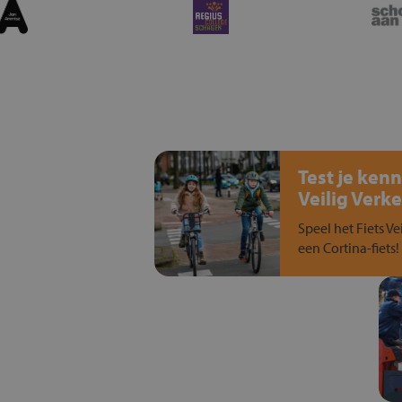
Test je kenn
Veilig Verke
Speel het Fiets Ve
een Cortina-fiets!