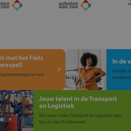
is met het Fiets
In de 
ersspel!
Ontdek vi
ilig Verkeersspel en win
winkelvlo
Jouw talent in de Transport
en Logistiek
Kies voor vmbo Transport en logistiek: daar
kun je mee thuiskomen!