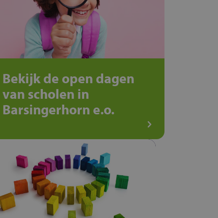
Bekijk de open dagen
van scholen in
Barsingerhorn e.o.