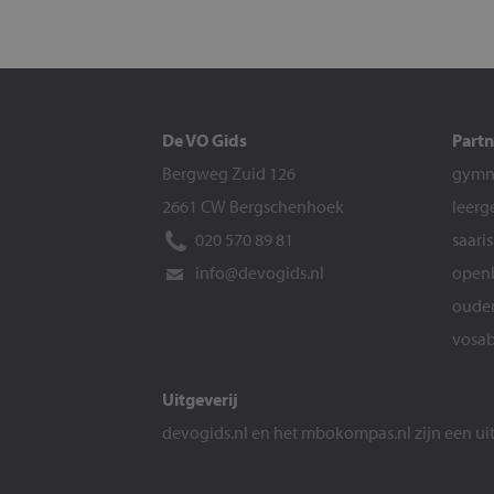
De VO Gids
Partn
Bergweg Zuid 126
gymna
2661 CW Bergschenhoek
leerg
020 570 89 81
saari
info@devogids.nl
openb
ouder
vosab
Uitgeverij
devogids.nl
en het
mbokompas.nl
zijn een u