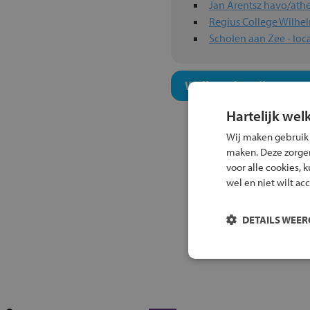
Jan Arentsz havo/at
Regius College Wilhe
Scholen aan Zee - loca
Welk onderwijsconcept
Hartelijk wel
Wij maken gebruik
maken. Deze zorgen 
voor alle cookies, 
wel en niet wilt ac
DETAILS WEE