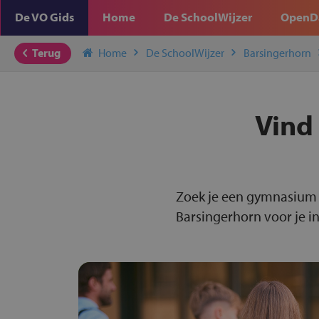
De VO Gids
Home
De SchoolWijzer
OpenD
Terug
Home
De SchoolWijzer
Barsingerhorn
Vind
Zoek je een gymnasium 
Barsingerhorn voor je in