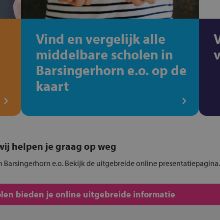
Vind en vergelijk alle
middelbare scholen in
Barsingerhorn e.o. op de
kaart
, wij helpen je graag op weg
 Barsingerhorn e.o. Bekijk de uitgebreide online presentatiepagina.
en bieden je online uitgebreide informatie