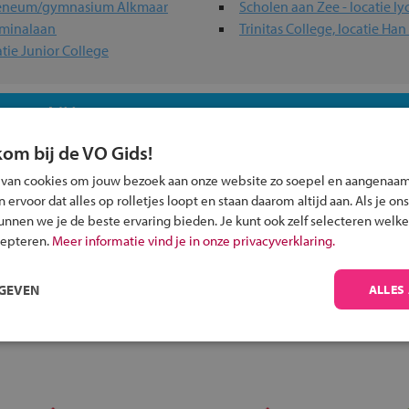
heneum/gymnasium Alkmaar
Scholen aan Zee - locatie l
lminalaan
Trinitas College, locatie Ha
tie Junior College
 past bij jou?
kom bij de VO Gids!
 van cookies om jouw bezoek aan onze website zo soepel en aangenaam
ervoor dat alles op rolletjes loopt en staan daarom altijd aan. Als je ons
kunnen we je de beste ervaring bieden. Je kunt ook zelf selecteren welke
Inschrijven?
cepteren.
Meer informatie vind je in onze privacyverklaring.
Alle informatie om je kind aan te melden bij
RGEVEN
ALLES
een middelbare school.