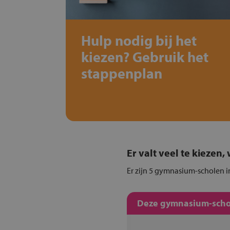
Hulp nodig bij het
kiezen? Gebruik het
stappenplan
Er valt veel te kiezen
Er zijn 5 gymnasium-scholen in
Deze gymnasium-schol