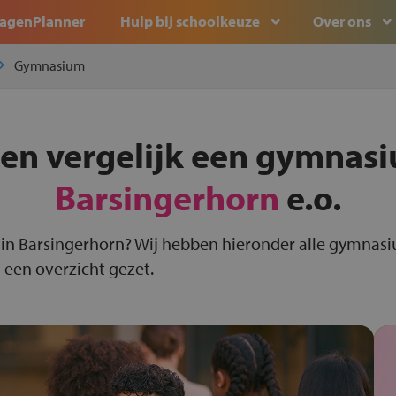
agenPlanner
Hulp bij schoolkeuze
Over ons
Gymnasium
 en vergelijk een gymnasi
Barsingerhorn
e.o.
in Barsingerhorn? Wij hebben hieronder alle gymnasi
 een overzicht gezet.