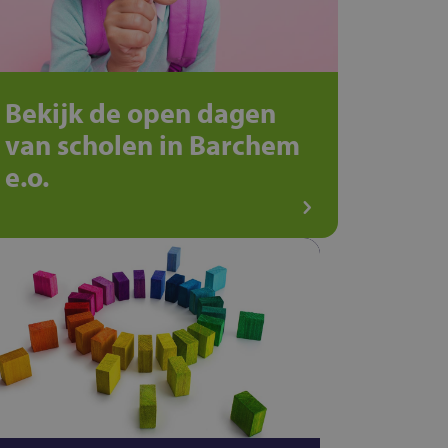
Bekijk de open dagen
van scholen in Barchem
e.o.