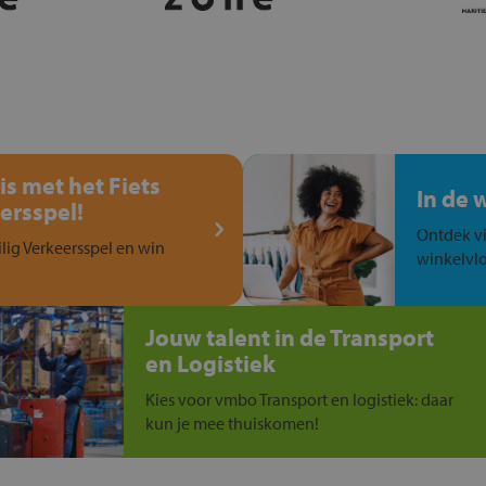
is met het Fiets
In de 
ersspel!
Ontdek vi
ilig Verkeersspel en win
winkelvlo
Jouw talent in de Transport
en Logistiek
Kies voor vmbo Transport en logistiek: daar
kun je mee thuiskomen!