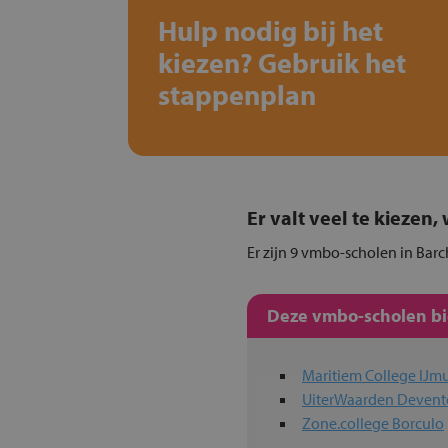
Hulp nodig bij het
kiezen? Gebruik het
stappenplan
Er valt veel te kiezen
Er zijn 9 vmbo-scholen in Barc
Deze vmbo-scholen bie
Maritiem College IJm
UiterWaarden Devent
Zone.college Borculo