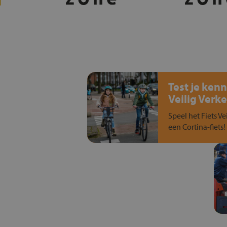
Test je kenn
Veilig Verke
Speel het Fiets Ve
een Cortina-fiets!