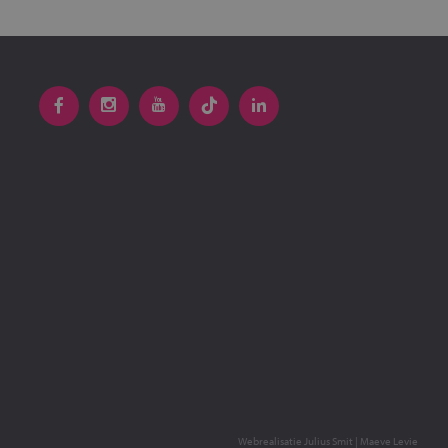
Webrealisatie
Julius Smit
|
Maeve Levie