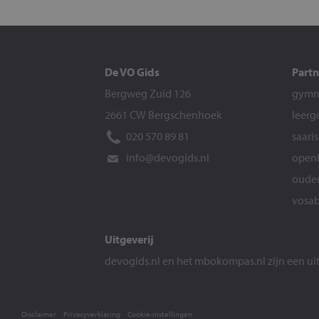
De VO Gids
Partn
Bergweg Zuid 126
gymna
2661 CW Bergschenhoek
leerg
020 570 89 81
saari
info@devogids.nl
openb
ouder
vosab
Uitgeverij
devogids.nl
en het
mbokompas.nl
zijn een u
Disclaimer
Privacyverklaring
Cookie-instellingen