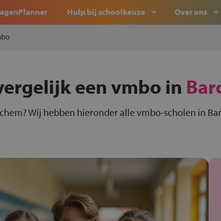
agenPlanner
Hulp bij schoolkeuze
Over ons
bo
vergelijk een vmbo in
Bar
rchem? Wij hebben hieronder alle vmbo-scholen in Bar