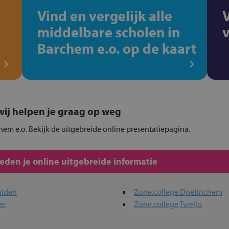
Vind en vergelijk alle
middelbare scholen in
Barchem e.o. op de kaart
, wij helpen je graag op weg
hem e.o. Bekijk de uitgebreide online presentatiepagina.
den je online uitgebreide informatie
uiden
Zone.college Doetinchem
er
Zone.college Twello