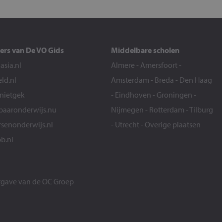
ers van De VO Gids
Middelbare scholen
sia.nl
Almere
-
Amersfoort
-
eld.nl
Amsterdam
-
Breda
-
Den Haag
snietgek
-
Eindhoven
-
Groningen
-
aaronderwijs.nu
Nijmegen
-
Rotterdam
-
Tilburg
senonderwijs.nl
-
Utrecht
-
Overige plaatsen
b.nl
itgave van de
OC Groep