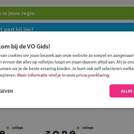
 in jouw regio
 past bij jou?
kom bij de VO Gids!
 van cookies om jouw bezoek aan onze website zo soepel en aangenaam
ervoor dat alles op rolletjes loopt en staan daarom altijd aan. Als je ons
kunnen we je de beste ervaring bieden. Je kunt ook zelf selecteren welke
Inschrijven?
cepteren.
Meer informatie vind je in onze privacyverklaring.
Alle informatie om je kind aan te melden bij
een middelbare school.
RGEVEN
ALLES