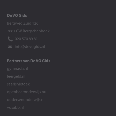
De VO Gids
Bergweg Zuid 126
2661 CW Bergschenhoek
020 570 89 81
info@devogids.nl
Partners van De VO Gids
gymnasia.nl
leergeld.nl
saarisnietgek
openbaaronderwijs.nu
oudersenonderwijs.nl
vosabb.nl