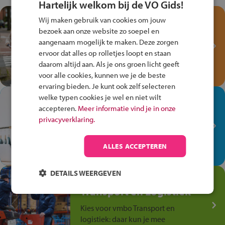
Hartelijk welkom bij de VO Gids!
Test je kennis met het
Wij maken gebruik van cookies om jouw
Fiets Veilig
bezoek aan onze website zo soepel en
Verkeersspel!
aangenaam mogelijk te maken. Deze zorgen
ervoor dat alles op rolletjes loopt en staan
Speel het Fiets Veilig Verkeersspel
daarom altijd aan. Als je ons groen licht geeft
en win een Cortina-fiets!
voor alle cookies, kunnen we je de beste
ervaring bieden. Je kunt ook zelf selecteren
welke typen cookies je wel en niet wilt
In de winkel ben je op je
accepteren.
Meer informatie vind je in onze
plek!
privacyverklaring.
Ontdek via het vmbo jouw talent
op de winkelvloer, waar elke dag
ALLES ACCEPTEREN
anders is!
DETAILS WEERGEVEN
Jouw talent in de
Transport en Logistiek
Kies voor vmbo Transport en
logistiek: daar kun je mee