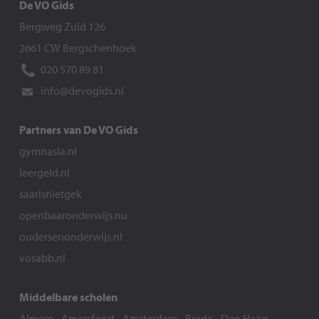
De VO Gids
Bergweg Zuid 126
2661 CW Bergschenhoek
020 570 89 81
info@devogids.nl
Partners van De VO Gids
gymnasia.nl
leergeld.nl
saarisnietgek
openbaaronderwijs.nu
oudersenonderwijs.nl
vosabb.nl
Middelbare scholen
Almere
-
Amersfoort
-
Amsterdam
-
Breda
-
Den Haag
-