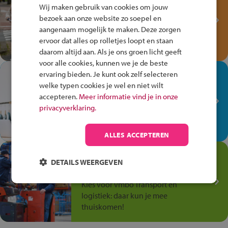
Fiets Veilig
Wij maken gebruik van cookies om jouw
Verkeersspel!
bezoek aan onze website zo soepel en
aangenaam mogelijk te maken. Deze zorgen
Speel het Fiets Veilig Verkeersspel
ervoor dat alles op rolletjes loopt en staan
en win een Cortina-fiets!
daarom altijd aan. Als je ons groen licht geeft
voor alle cookies, kunnen we je de beste
In de winkel ben je op je
ervaring bieden. Je kunt ook zelf selecteren
plek!
welke typen cookies je wel en niet wilt
accepteren.
Meer informatie vind je in onze
Ontdek via het vmbo jouw talent
privacyverklaring.
op de winkelvloer, waar elke dag
anders is!
ALLES ACCEPTEREN
Jouw talent in de
DETAILS WEERGEVEN
Transport en Logistiek
Kies voor vmbo Transport en
logistiek: daar kun je mee
thuiskomen!