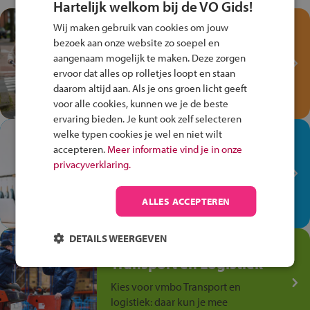
Hartelijk welkom bij de VO Gids!
Test je kennis met het
Wij maken gebruik van cookies om jouw
Fiets Veilig
bezoek aan onze website zo soepel en
Verkeersspel!
aangenaam mogelijk te maken. Deze zorgen
ervoor dat alles op rolletjes loopt en staan
Speel het Fiets Veilig Verkeersspel
daarom altijd aan. Als je ons groen licht geeft
en win een Cortina-fiets!
voor alle cookies, kunnen we je de beste
ervaring bieden. Je kunt ook zelf selecteren
welke typen cookies je wel en niet wilt
In de winkel ben je op je
accepteren.
Meer informatie vind je in onze
plek!
privacyverklaring.
Ontdek via het vmbo jouw talent
op de winkelvloer, waar elke dag
ALLES ACCEPTEREN
anders is!
DETAILS WEERGEVEN
Jouw talent in de
Transport en Logistiek
Kies voor vmbo Transport en
logistiek: daar kun je mee