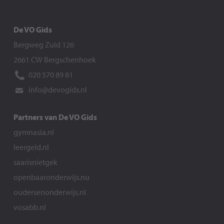
De VO Gids
Bergweg Zuid 126
2661 CW Bergschenhoek
020 570 89 81
info@devogids.nl
Partners van De VO Gids
gymnasia.nl
leergeld.nl
saarisnietgek
openbaaronderwijs.nu
oudersenonderwijs.nl
vosabb.nl