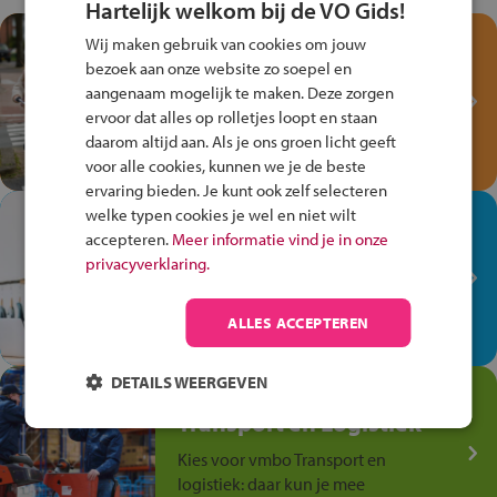
Hartelijk welkom bij de VO Gids!
Test je kennis met het
Wij maken gebruik van cookies om jouw
Fiets Veilig
bezoek aan onze website zo soepel en
Verkeersspel!
aangenaam mogelijk te maken. Deze zorgen
ervoor dat alles op rolletjes loopt en staan
Speel het Fiets Veilig Verkeersspel
daarom altijd aan. Als je ons groen licht geeft
en win een Cortina-fiets!
voor alle cookies, kunnen we je de beste
ervaring bieden. Je kunt ook zelf selecteren
welke typen cookies je wel en niet wilt
In de winkel ben je op je
accepteren.
Meer informatie vind je in onze
plek!
privacyverklaring.
Ontdek via het vmbo jouw talent
op de winkelvloer, waar elke dag
ALLES ACCEPTEREN
anders is!
DETAILS WEERGEVEN
Jouw talent in de
Transport en Logistiek
Kies voor vmbo Transport en
logistiek: daar kun je mee