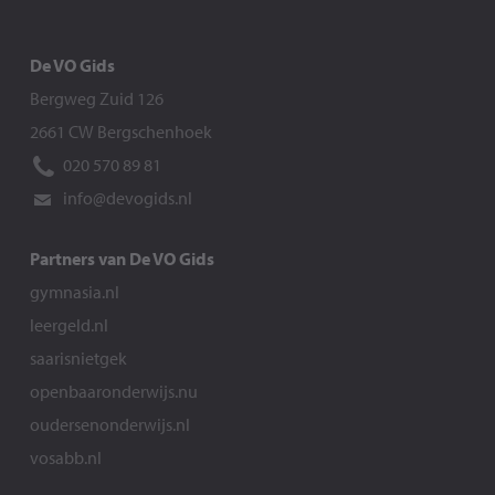
De VO Gids
Bergweg Zuid 126
2661 CW Bergschenhoek
020 570 89 81
info@devogids.nl
Partners van De VO Gids
gymnasia.nl
leergeld.nl
saarisnietgek
openbaaronderwijs.nu
oudersenonderwijs.nl
vosabb.nl