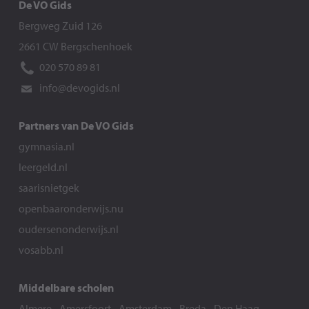
De VO Gids
Bergweg Zuid 126
2661 CW Bergschenhoek
020 570 89 81
info@devogids.nl
Partners van De VO Gids
gymnasia.nl
leergeld.nl
saarisnietgek
openbaaronderwijs.nu
oudersenonderwijs.nl
vosabb.nl
Middelbare scholen
Almere
-
Amersfoort
-
Amsterdam
-
Breda
-
Den Haag
-