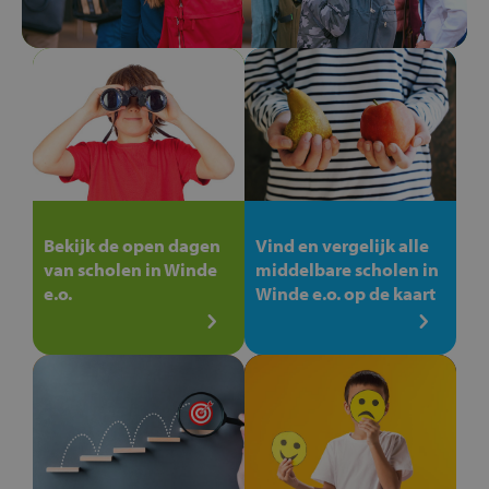
Bekijk de open dagen
Vind en vergelijk alle
van scholen in Winde
middelbare scholen in
e.o.
Winde e.o. op de kaart