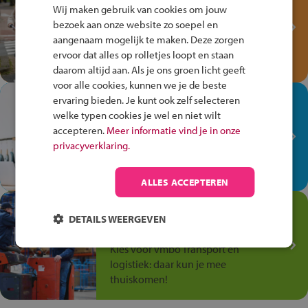
Fiets Veilig
Wij maken gebruik van cookies om jouw
Verkeersspel!
bezoek aan onze website zo soepel en
aangenaam mogelijk te maken. Deze zorgen
Speel het Fiets Veilig Verkeersspel
ervoor dat alles op rolletjes loopt en staan
en win een Cortina-fiets!
daarom altijd aan. Als je ons groen licht geeft
voor alle cookies, kunnen we je de beste
In de winkel ben je op je
ervaring bieden. Je kunt ook zelf selecteren
plek!
welke typen cookies je wel en niet wilt
accepteren.
Meer informatie vind je in onze
Ontdek via het vmbo jouw talent
privacyverklaring.
op de winkelvloer, waar elke dag
anders is!
ALLES ACCEPTEREN
Jouw talent in de
DETAILS WEERGEVEN
Transport en Logistiek
Kies voor vmbo Transport en
logistiek: daar kun je mee
thuiskomen!