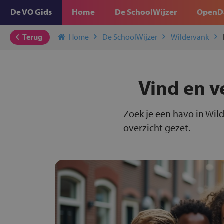
De VO Gids
Home
De SchoolWijzer
OpenD
Terug
Home
De SchoolWijzer
Wildervank
Vind en v
Zoek je een havo in Wil
overzicht gezet.