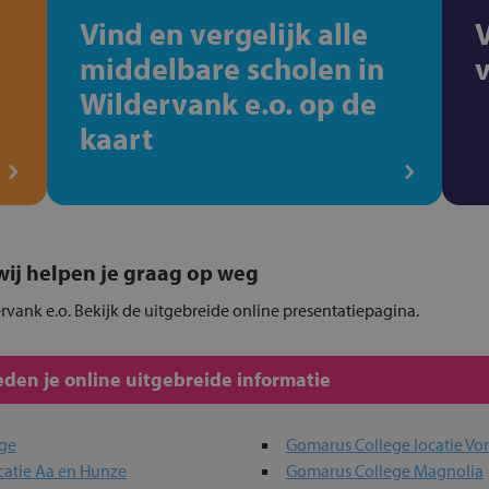
Vind en vergelijk alle
middelbare scholen in
Wildervank e.o. op de
kaart
, wij helpen je graag op weg
ervank e.o. Bekijk de uitgebreide online presentatiepagina.
den je online uitgebreide informatie
ege
Gomarus College locatie Vo
catie Aa en Hunze
Gomarus College Magnolia