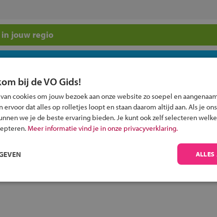
in jouw regio
 past bij jou?
kom bij de VO Gids!
 van cookies om jouw bezoek aan onze website zo soepel en aangenaam
ervoor dat alles op rolletjes loopt en staan daarom altijd aan. Als je ons
kunnen we je de beste ervaring bieden. Je kunt ook zelf selecteren welke
cepteren.
Meer informatie vind je in onze privacyverklaring.
Inschrijven?
Alle informatie om je kind aan te melden bij
RGEVEN
ALLES
een middelbare school.