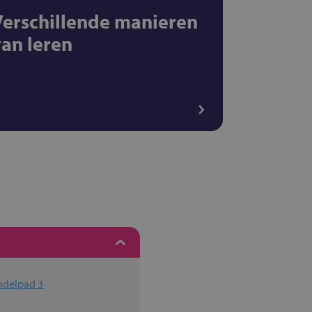
Verschillende manieren
van leren
ndelpad 3