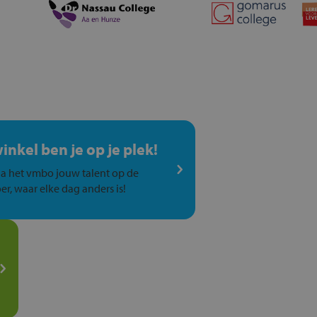
winkel ben je op je plek!
a het vmbo jouw talent op de
er, waar elke dag anders is!