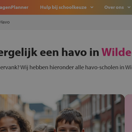
agenPlanner
Hulp bij schoolkeuze
Over ons
Havo
ergelijk een havo in
Wilde
dervank? Wij hebben hieronder alle havo-scholen in Wi