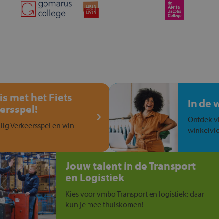
is met het Fiets
In de 
ersspel!
Ontdek vi
ilig Verkeersspel en win
winkelvlo
Jouw talent in de Transport
en Logistiek
Kies voor vmbo Transport en logistiek: daar
kun je mee thuiskomen!