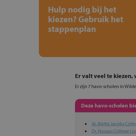
Hulp nodig bij het
kiezen? Gebruik het
stappenplan
Er valt veel te kiezen
Er zijn 7 havo-scholen in Wild
Deze havo-scholen bie
dr. Aletta Jacobs Coll
Dr. Nassau College Lo