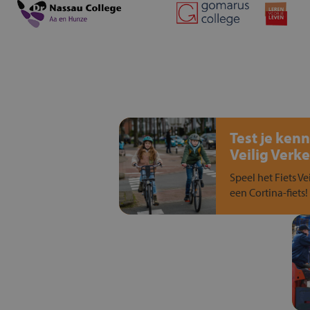
Test je kenn
Veilig Verke
Speel het Fiets Ve
een Cortina-fiets!