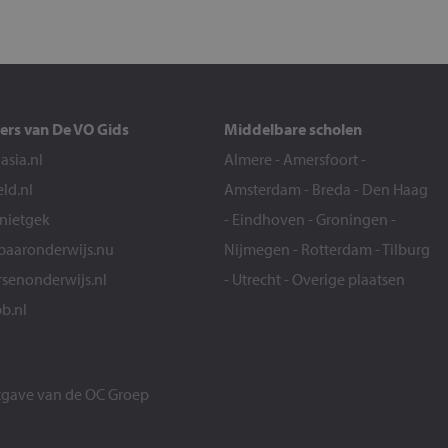
ers van De VO Gids
Middelbare scholen
sia.nl
Almere
-
Amersfoort
-
eld.nl
Amsterdam
-
Breda
-
Den Haag
snietgek
-
Eindhoven
-
Groningen
-
aaronderwijs.nu
Nijmegen
-
Rotterdam
-
Tilburg
senonderwijs.nl
-
Utrecht
-
Overige plaatsen
b.nl
itgave van de
OC Groep