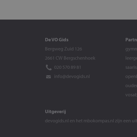
De VO Gids
Partn
Bergweg Zuid 126
gymna
2661 CW Bergschenhoek
leerg
020 570 89 81
saari
info@devogids.nl
openb
ouder
vosab
Uitgeverij
devogids.nl
en het
mbokompas.nl
zijn een u