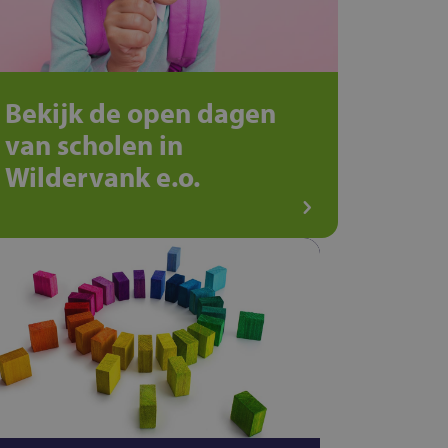
Bekijk de open dagen
van scholen in
Wildervank e.o.