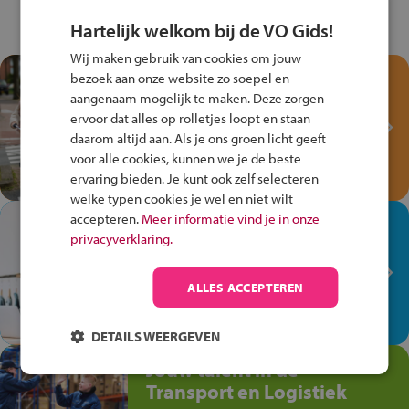
Hartelijk welkom bij de VO Gids!
Wij maken gebruik van cookies om jouw
Test je kennis met het
bezoek aan onze website zo soepel en
Fiets Veilig
aangenaam mogelijk te maken. Deze zorgen
ervoor dat alles op rolletjes loopt en staan
Verkeersspel!
daarom altijd aan. Als je ons groen licht geeft
Speel het Fiets Veilig Verkeersspel
voor alle cookies, kunnen we je de beste
en win een Cortina-fiets!
ervaring bieden. Je kunt ook zelf selecteren
welke typen cookies je wel en niet wilt
accepteren.
Meer informatie vind je in onze
In de winkel ben je op je
privacyverklaring.
plek!
Ontdek via het vmbo jouw talent
ALLES ACCEPTEREN
op de winkelvloer, waar elke dag
anders is!
DETAILS WEERGEVEN
Jouw talent in de
Transport en Logistiek