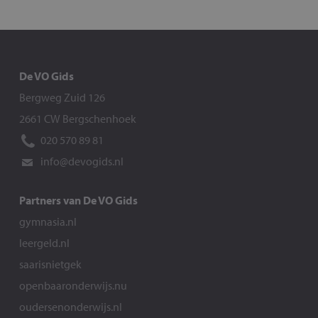
De VO Gids
Bergweg Zuid 126
2661 CW Bergschenhoek
020 570 89 81
info@devogids.nl
Partners van De VO Gids
gymnasia.nl
leergeld.nl
saarisnietgek
openbaaronderwijs.nu
oudersenonderwijs.nl