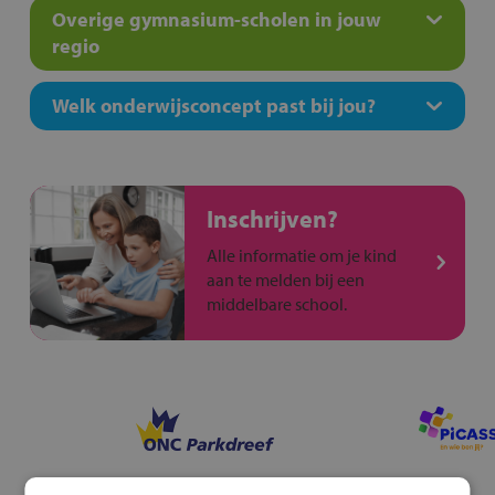
Overige gymnasium-scholen in jouw
regio
Welk onderwijsconcept past bij jou?
Inschrijven?
Alle informatie om je kind
aan te melden bij een
middelbare school.