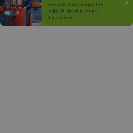
Kies voor vmbo Transport en
logistiek: daar kun je mee
thuiskomen!