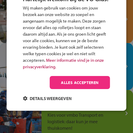
Test je kennis met het
Wij maken gebruik van cookies om jouw
Fiets Veilig
bezoek aan onze website zo soepel en
Verkeersspel!
aangenaam mogelijk te maken. Deze zorgen
ervoor dat alles op rolletjes loopt en staan
Speel het Fiets Veilig Verkeersspel
daarom altijd aan. Als je ons groen licht geeft
en win een Cortina-fiets!
voor alle cookies, kunnen we je de beste
ervaring bieden. Je kunt ook zelf selecteren
In de winkel ben je op je
welke typen cookies je wel en niet wilt
plek!
accepteren.
Meer informatie vind je in onze
privacyverklaring.
Ontdek via het vmbo jouw talent
op de winkelvloer, waar elke dag
anders is!
ALLES ACCEPTEREN
Jouw talent in de
DETAILS WEERGEVEN
Transport en Logistiek
Kies voor vmbo Transport en
logistiek: daar kun je mee
thuiskomen!