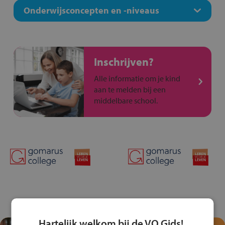
Onderwijsconcepten en -niveaus
Inschrijven?
Alle informatie om je kind
aan te melden bij een
middelbare school.
Hartelijk welkom bij de VO Gids!