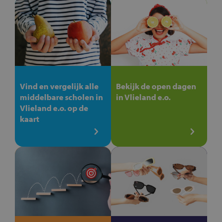
Vind en vergelijk alle
Bekijk de open dagen
middelbare scholen in
in Vlieland e.o.
Vlieland e.o. op de
kaart