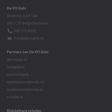
De VO Gids
Bergweg Zuid 126
2661 CW Bergschenhoek
020 570 89 81
info@devogids.nl
Partners van De VO Gids
gymnasia.nl
leergeld.nl
saarisnietgek
openbaaronderwijs.nu
oudersenonderwijs.nl
vosabb.nl
Middelbare scholen