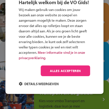
Hartelijk welkom bij de VO Gids!
Test je kennis met het
Wij maken gebruik van cookies om jouw
Fiets Veilig
bezoek aan onze website zo soepel en
Verkeersspel!
aangenaam mogelijk te maken. Deze zorgen
ervoor dat alles op rolletjes loopt en staan
Speel het Fiets Veilig Verkeersspel
daarom altijd aan. Als je ons groen licht geeft
en win een Cortina-fiets!
voor alle cookies, kunnen we je de beste
ervaring bieden. Je kunt ook zelf selecteren
welke typen cookies je wel en niet wilt
In de winkel ben je op je
accepteren.
Meer informatie vind je in onze
plek!
privacyverklaring.
Ontdek via het vmbo jouw talent
op de winkelvloer, waar elke dag
ALLES ACCEPTEREN
anders is!
DETAILS WEERGEVEN
Jouw talent in de
Transport en Logistiek
Kies voor vmbo Transport en
logistiek: daar kun je mee