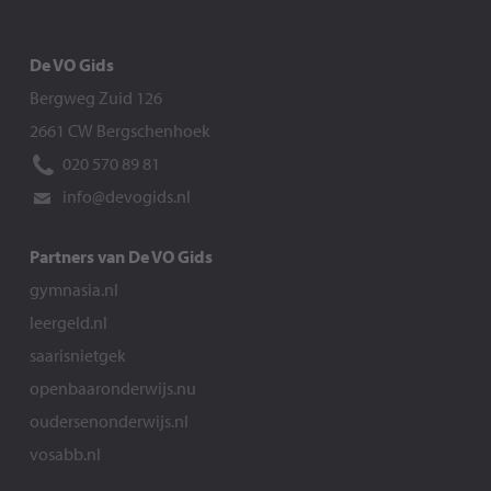
De VO Gids
Bergweg Zuid 126
2661 CW Bergschenhoek
020 570 89 81
info@devogids.nl
Partners van De VO Gids
gymnasia.nl
leergeld.nl
saarisnietgek
openbaaronderwijs.nu
oudersenonderwijs.nl
vosabb.nl