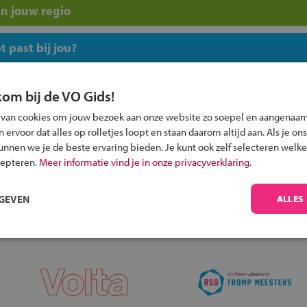
n jouw regio
 past bij jou?
kom bij de VO Gids!
 van cookies om jouw bezoek aan onze website zo soepel en aangenaam
ervoor dat alles op rolletjes loopt en staan daarom altijd aan. Als je ons
Inschrijven?
kunnen we je de beste ervaring bieden. Je kunt ook zelf selecteren welke
cepteren.
Meer informatie vind je in onze privacyverklaring.
Alle informatie om je kind aan te melden bij
een middelbare school.
RGEVEN
ALLES