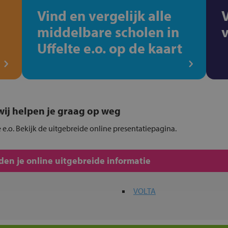
Vind en vergelijk alle
middelbare scholen in
Uffelte e.o. op de kaart
, wij helpen je graag op weg
e e.o. Bekijk de uitgebreide online presentatiepagina.
en je online uitgebreide informatie
VOLTA