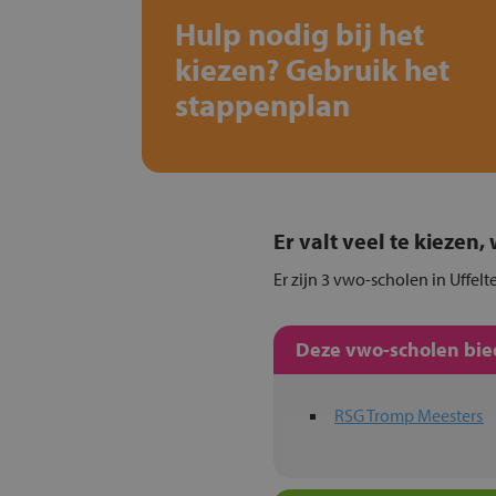
Hulp nodig bij het
kiezen? Gebruik het
stappenplan
Er valt veel te kiezen
Er zijn 3 vwo-scholen in Uffelt
Deze vwo-scholen bied
RSG Tromp Meesters