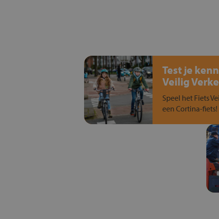
Test je kenn
Veilig Verke
Speel het Fiets Ve
een Cortina-fiets!