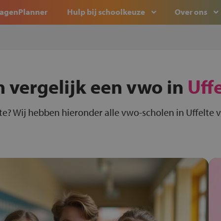
agenPlanner
Hulp bij schoolkeuze
Over ons
n vergelijk een vwo in
Uff
te? Wij hebben hieronder alle vwo-scholen in Uffelte v