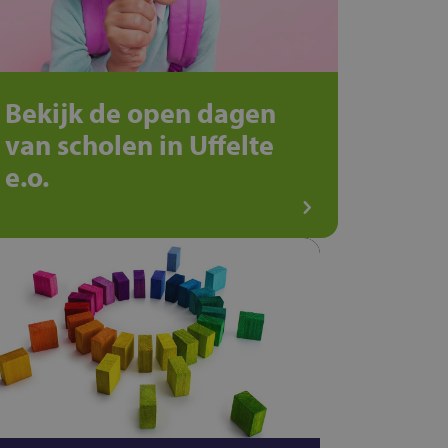
Bekijk de open dagen
van scholen in Uffelte
e.o.