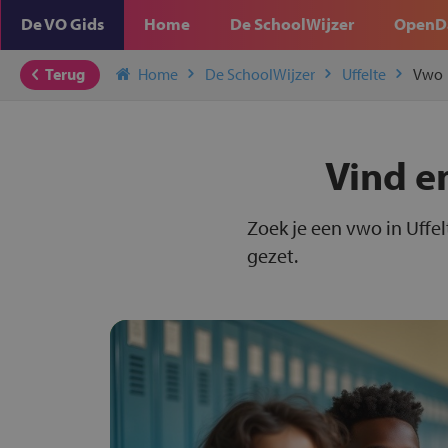
De VO Gids
Home
De SchoolWijzer
OpenD
Terug
Home
De SchoolWijzer
Uffelte
Vwo
Vind e
Zoek je een vwo in Uffel
gezet.