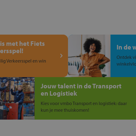
is met het Fiets
In de 
ersspel!
Ontdek vi
ilig Verkeersspel en win
winkelvlo
Jouw talent in de Transport
en Logistiek
Kies voor vmbo Transport en logistiek: daar
kun je mee thuiskomen!