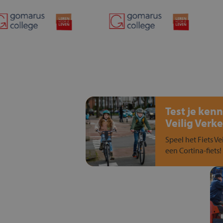
Test je kenn
Veilig Verke
Speel het Fiets Ve
een Cortina-fiets!