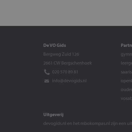
De VO Gids
Partn
Bergweg Zuid 126
gymna
2661 CW Bergschenhoek
leerg
020 570 89 81
saari
info@devogids.nl
openb
ouder
vosab
Uitgeverij
devogids.nl
en het
mbokompas.nl
zijn een u