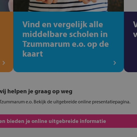
Vind en vergelijk alle
middelbare scholen in
Tzummarum e.o. op de
kaart
, wij helpen je graag op weg
 Tzummarum e.o. Bekijk de uitgebreide online presentatiepagina.
n bieden je online uitgebreide informatie