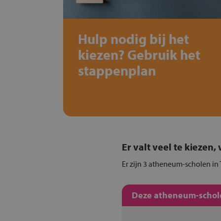
Hulp nodig bij het
kiezen? Gebruik het
stappenplan
Er valt veel te kiezen
Er zijn 3 atheneum-scholen in
Deze atheneum-schole