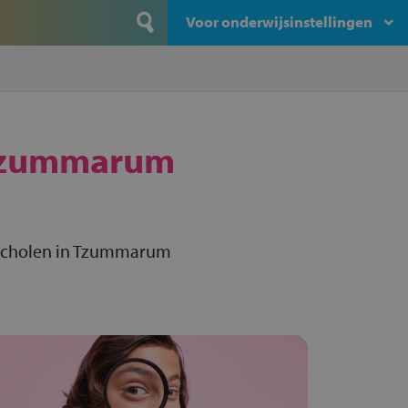
Voor onderwijsinstellingen
zummarum
-scholen in Tzummarum