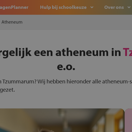
agenPlanner
Hulp bij schoolkeuze
Over ons
Atheneum
rgelijk een atheneum in
T
e.o.
in Tzummarum? Wij hebben hieronder alle atheneum
 gezet.