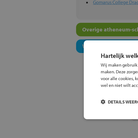
Gomarus College Dra
Overige atheneum-sch
Welk onderwijsconcept
Hartelijk wel
Wij maken gebruik
maken. Deze zorgen 
voor alle cookies, 
wel en niet wilt ac
DETAILS WEE