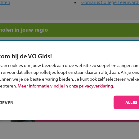
chten
Gomarus College Leeuward
olen in jouw regio
 past bij jou?
kom bij de VO Gids!
 van cookies om jouw bezoek aan onze website zo soepel en aangenaam
ervoor dat alles op rolletjes loopt en staan daarom altijd aan. Als je ons
kunnen we je de beste ervaring bieden. Je kunt ook zelf selecteren welke
cepteren.
Meer informatie vind je in onze privacyverklaring.
Inschrijven?
Alle informatie om je kind aan te melden bij
RGEVEN
ALLES
een middelbare school.