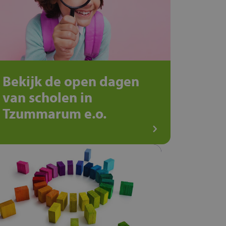
Bekijk de open dagen
van scholen in
Tzummarum e.o.