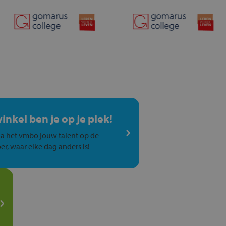
winkel ben je op je plek!
a het vmbo jouw talent op de
er, waar elke dag anders is!