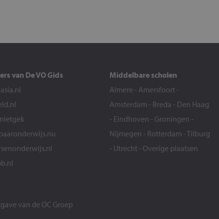
ers van De VO Gids
Middelbare scholen
sia.nl
Almere
-
Amersfoort
-
eld.nl
Amsterdam
-
Breda
-
Den Haag
snietgek
-
Eindhoven
-
Groningen
-
aaronderwijs.nu
Nijmegen
-
Rotterdam
-
Tilburg
senonderwijs.nl
-
Utrecht
-
Overige plaatsen
b.nl
itgave van de
OC Groep