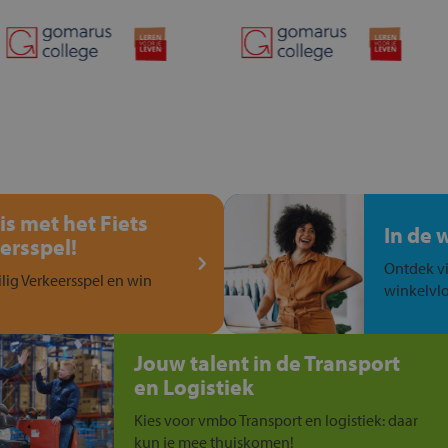
is met het Fiets
In de 
ersspel!
Ontdek vi
ilig Verkeersspel en win
winkelvlo
Jouw talent in de Transport
en Logistiek
Kies voor vmbo Transport en logistiek: daar
kun je mee thuiskomen!