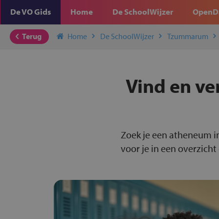
De VO Gids
Home
De SchoolWijzer
OpenD
Terug
Home
De SchoolWijzer
Tzummarum
Vind en ve
Zoek je een atheneum 
voor je in een overzicht