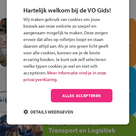
Hartelijk welkom bij de VO Gids!
Wij maken gebruik van cookies om jouw
Test je kennis met het
bezoek aan onze website zo soepel en
Fiets Veilig
aangenaam mogelijk te maken. Deze zorgen
ervoor dat alles op rolletjes loopt en staan
Verkeersspel!
daarom altijd aan. Als je ons groen licht geeft
Speel het Fiets Veilig Verkeersspel
voor alle cookies, kunnen we je de beste
en win een Cortina-fiets!
ervaring bieden. Je kunt ook zelf selecteren
welke typen cookies je wel en niet wilt
accepteren.
Meer informatie vind je in onze
In de winkel ben je op je
privacyverklaring.
plek!
Ontdek via het vmbo jouw talent
ALLES ACCEPTEREN
op de winkelvloer, waar elke dag
anders is!
DETAILS WEERGEVEN
Jouw talent in de
Transport en Logistiek