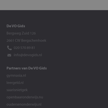
De VO Gids
Bergweg Zuid 126
2661 CW Bergschenhoek
020 570 89 81
info@devogids.nl
Partners van De VO Gids
gymnasia.nl
leergeld.nl
saarisnietgek
openbaaronderwijs.nu
oudersenonderwijs.nl