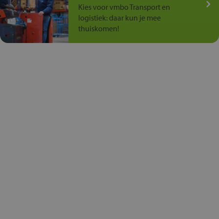
Kies voor vmbo Transport en
logistiek: daar kun je mee
thuiskomen!