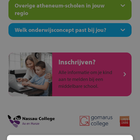
Overige atheneum-scholen in jouw
regio
Welk onderwijsconcept past bij jou?
Inschrijven?
Alle informatie om je kind
aan te melden bij een
middelbare school.