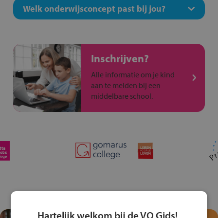
Welk onderwijsconcept past bij jou?
Inschrijven?
Alle informatie om je kind
aan te melden bij een
middelbare school.
Hartelijk welkom bij de VO Gids!