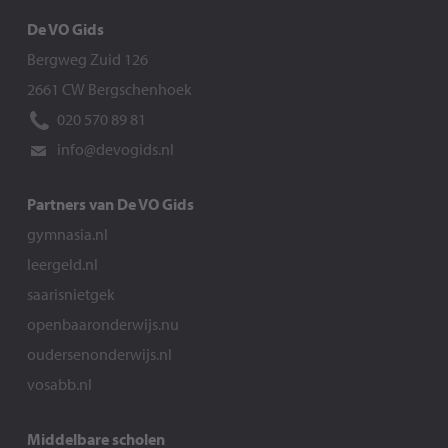
De VO Gids
Bergweg Zuid 126
2661 CW Bergschenhoek
020 570 89 81
info@devogids.nl
Partners van De VO Gids
gymnasia.nl
leergeld.nl
saarisnietgek
openbaaronderwijs.nu
oudersenonderwijs.nl
vosabb.nl
Middelbare scholen