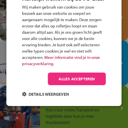
Test je kennis met het
Wij maken gebruik van cookies om jouw
Fiets Veilig
bezoek aan onze website zo soepel en
Verkeersspel!
aangenaam mogelijk te maken. Deze zorgen
Speel het Fiets Veilig Verkeersspel
ervoor dat alles op rolletjes loopt en staan
en win een Cortina-fiets!
daarom altijd aan. Als je ons groen licht geeft
voor alle cookies, kunnen we je de beste
ervaring bieden. Je kunt ook zelf selecteren
In de winkel ben je op je
welke typen cookies je wel en niet wilt
plek!
accepteren.
Meer informatie vind je in onze
privacyverklaring.
Ontdek via het vmbo jouw talent
op de winkelvloer, waar elke dag
anders is!
ALLES ACCEPTEREN
Jouw talent in de
DETAILS WEERGEVEN
Transport en Logistiek
Kies voor vmbo Transport en
logistiek: daar kun je mee
thuiskomen!