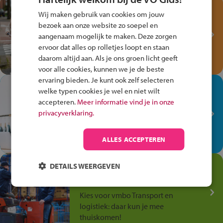
Test je kennis met het
Wij maken gebruik van cookies om jouw
Fiets Veilig
bezoek aan onze website zo soepel en
Verkeersspel!
aangenaam mogelijk te maken. Deze zorgen
ervoor dat alles op rolletjes loopt en staan
Speel het Fiets Veilig Verkeersspel
daarom altijd aan. Als je ons groen licht geeft
en win een Cortina-fiets!
voor alle cookies, kunnen we je de beste
ervaring bieden. Je kunt ook zelf selecteren
In de winkel ben je op je
welke typen cookies je wel en niet wilt
plek!
accepteren.
Meer informatie vind je in onze
privacyverklaring.
Ontdek via het vmbo jouw talent
op de winkelvloer, waar elke dag
anders is!
ALLES ACCEPTEREN
Jouw talent in de
DETAILS WEERGEVEN
Transport en Logistiek
Kies voor vmbo Transport en
logistiek: daar kun je mee
thuiskomen!