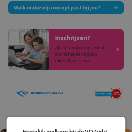
Welk onderwijsconcept past bij jou?
Inschrijven?
Alle informatie om je kind
aan te melden bij een
middelbare school.
Hartelijk welkom bij de VO Gids!