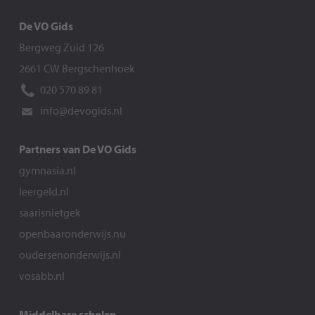
De VO Gids
Bergweg Zuid 126
2661 CW Bergschenhoek
020 570 89 81
info@devogids.nl
Partners van De VO Gids
gymnasia.nl
leergeld.nl
saarisnietgek
openbaaronderwijs.nu
oudersenonderwijs.nl
vosabb.nl
Middelbare scholen