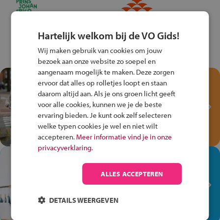
Hartelijk welkom bij de VO Gids!
Wij maken gebruik van cookies om jouw
bezoek aan onze website zo soepel en
aangenaam mogelijk te maken. Deze zorgen
Test je kennis met het
ervoor dat alles op rolletjes loopt en staan
Fiets Veilig
daarom altijd aan. Als je ons groen licht geeft
Verkeersspel!
voor alle cookies, kunnen we je de beste
ervaring bieden. Je kunt ook zelf selecteren
Speel het Fiets Veilig Verkeersspel
welke typen cookies je wel en niet wilt
en win een Cortina-fiets!
accepteren.
Meer informatie vind je in onze
privacyverklaring.
In de winkel ben je op je
plek!
ALLES ACCEPTEREN
Ontdek via het vmbo jouw talent
op de winkelvloer, waar elke dag
DETAILS WEERGEVEN
anders is!