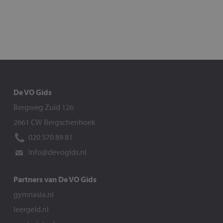
De VO Gids
Bergweg Zuid 126
2661 CW Bergschenhoek
020 570 89 81
info@devogids.nl
Partners van De VO Gids
gymnasia.nl
leergeld.nl