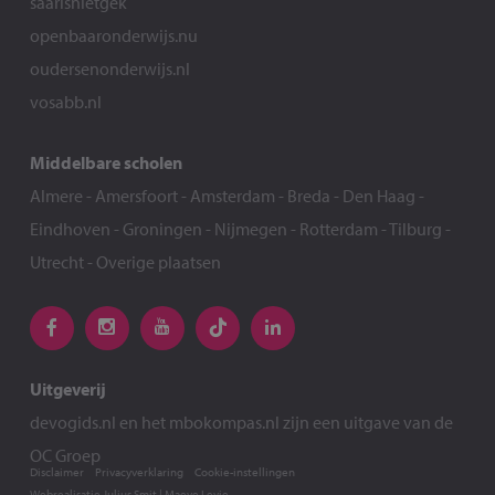
saarisnietgek
openbaaronderwijs.nu
oudersenonderwijs.nl
vosabb.nl
Middelbare scholen
Almere
-
Amersfoort
-
Amsterdam
-
Breda
-
Den Haag
-
Eindhoven
-
Groningen
-
Nijmegen
-
Rotterdam
-
Tilburg
-
Utrecht
-
Overige plaatsen
Uitgeverij
devogids.nl
en het
mbokompas.nl
zijn een uitgave van de
OC Groep
Disclaimer
Privacyverklaring
Cookie-instellingen
Webrealisatie
Julius Smit
|
Maeve Levie