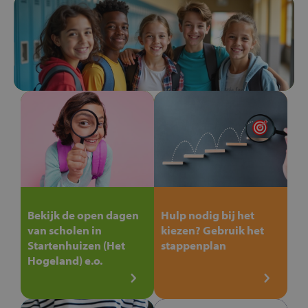
Bekijk de open dagen
Hulp nodig bij het
van scholen in
kiezen? Gebruik het
Startenhuizen (Het
stappenplan
Hogeland) e.o.