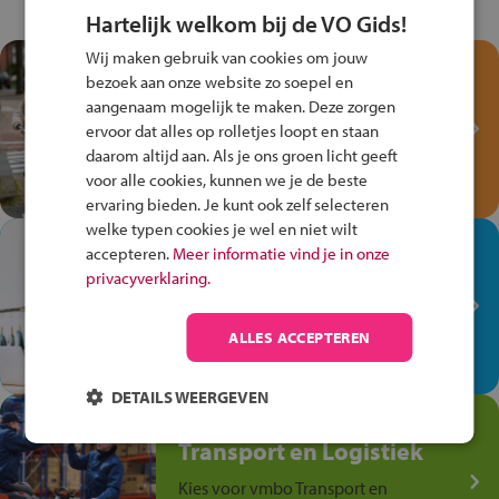
Hartelijk welkom bij de VO Gids!
Wij maken gebruik van cookies om jouw
Test je kennis met het
bezoek aan onze website zo soepel en
Fiets Veilig
aangenaam mogelijk te maken. Deze zorgen
Verkeersspel!
ervoor dat alles op rolletjes loopt en staan
daarom altijd aan. Als je ons groen licht geeft
Speel het Fiets Veilig Verkeersspel
voor alle cookies, kunnen we je de beste
en win een Cortina-fiets!
ervaring bieden. Je kunt ook zelf selecteren
welke typen cookies je wel en niet wilt
In de winkel ben je op je
accepteren.
Meer informatie vind je in onze
plek!
privacyverklaring.
Ontdek via het vmbo jouw talent
op de winkelvloer, waar elke dag
ALLES ACCEPTEREN
anders is!
DETAILS WEERGEVEN
Jouw talent in de
Transport en Logistiek
Kies voor vmbo Transport en