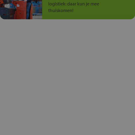
logistiek: daar kun je mee
thuiskomen!