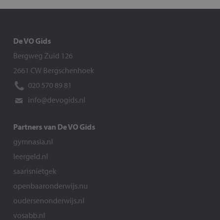
De VO Gids
Bergweg Zuid 126
2661 CW Bergschenhoek
020 570 89 81
info@devogids.nl
Partners van De VO Gids
gymnasia.nl
leergeld.nl
saarisnietgek
openbaaronderwijs.nu
oudersenonderwijs.nl
vosabb.nl