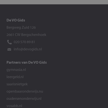
De VO Gids
Bergweg Zuid 126
2661 CW Bergschenhoek
020 570 89 81
info@devogids.nl
Partners van De VO Gids
gymnasia.nl
leergeld.nl
saarisnietgek
openbaaronderwijs.nu
oudersenonderwijs.nl
vosabb.nl