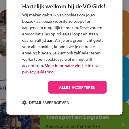
Hartelijk welkom bij de VO Gids!
Wij maken gebruik van cookies om jouw
Test je kennis met het
bezoek aan onze website zo soepel en
Fiets Veilig
aangenaam mogelijk te maken. Deze zorgen
Verkeersspel!
ervoor dat alles op rolletjes loopt en staan
daarom altijd aan. Als je ons groen licht geeft
Speel het Fiets Veilig Verkeersspel
voor alle cookies, kunnen we je de beste
en win een Cortina-fiets!
ervaring bieden. Je kunt ook zelf selecteren
welke typen cookies je wel en niet wilt
In de winkel ben je op je
accepteren.
Meer informatie vind je in onze
plek!
privacyverklaring.
Ontdek via het vmbo jouw talent
op de winkelvloer, waar elke dag
ALLES ACCEPTEREN
anders is!
DETAILS WEERGEVEN
Jouw talent in de
Transport en Logistiek
Kies voor vmbo Transport en