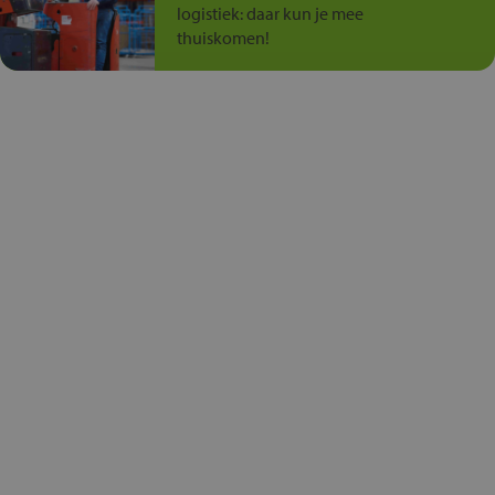
logistiek: daar kun je mee
thuiskomen!