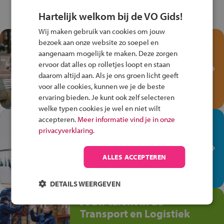
Hartelijk welkom bij de VO Gids!
Wij maken gebruik van cookies om jouw
Test je kennis met het
bezoek aan onze website zo soepel en
Fiets Veilig
aangenaam mogelijk te maken. Deze zorgen
ervoor dat alles op rolletjes loopt en staan
Verkeersspel!
daarom altijd aan. Als je ons groen licht geeft
Speel het Fiets Veilig Verkeersspel
voor alle cookies, kunnen we je de beste
en win een Cortina-fiets!
ervaring bieden. Je kunt ook zelf selecteren
welke typen cookies je wel en niet wilt
accepteren.
Meer informatie vind je in onze
In de winkel ben je op je
privacyverklaring.
plek!
Ontdek via het vmbo jouw talent
ALLES ACCEPTEREN
op de winkelvloer, waar elke dag
anders is!
DETAILS WEERGEVEN
Jouw talent in de
Transport en Logistiek