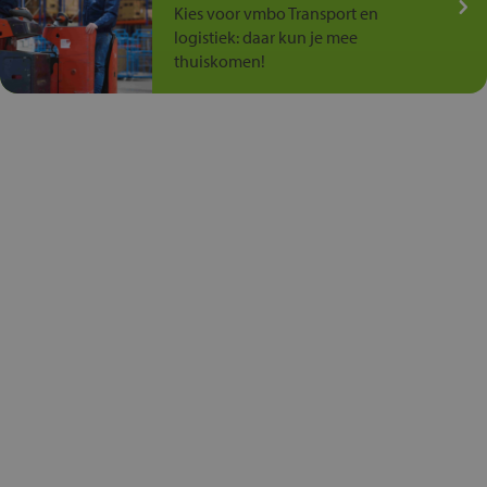
Kies voor vmbo Transport en
logistiek: daar kun je mee
thuiskomen!