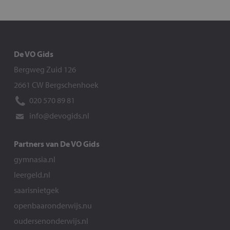
De VO Gids
Bergweg Zuid 126
2661 CW Bergschenhoek
020 570 89 81
info@devogids.nl
Partners van De VO Gids
gymnasia.nl
leergeld.nl
saarisnietgek
openbaaronderwijs.nu
oudersenonderwijs.nl