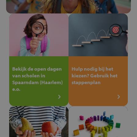
Bekijk de open dagen
Hulp nodig bij het
van scholen in
kiezen? Gebruik het
Spaarndam (Haarlem)
stappenplan
e.o.