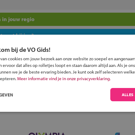
 in jouw regio
 past bij jou?
kom bij de VO Gids!
 van cookies om jouw bezoek aan onze website zo soepel en aangenaam
ervoor dat alles op rolletjes loopt en staan daarom altijd aan. Als je ons
kunnen we je de beste ervaring bieden. Je kunt ook zelf selecteren welke
Inschrijven?
cepteren.
Meer informatie vind je in onze privacyverklaring.
Alle informatie om je kind aan te melden bij
RGEVEN
ALLES
een middelbare school.