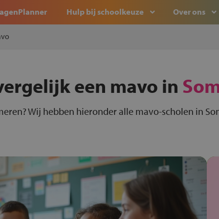
agenPlanner
Hulp bij schoolkeuze
Over ons
vo
vergelijk een mavo in
Som
meren? Wij hebben hieronder alle mavo-scholen in Som