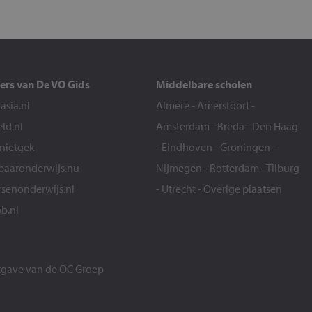
ers van De VO Gids
Middelbare scholen
sia.nl
Almere
-
Amersfoort
-
eld.nl
Amsterdam
-
Breda
-
Den Haag
snietgek
-
Eindhoven
-
Groningen
-
aaronderwijs.nu
Nijmegen
-
Rotterdam
-
Tilburg
senonderwijs.nl
-
Utrecht
-
Overige plaatsen
b.nl
itgave van de
OC Groep