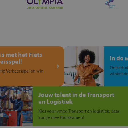
is met het Fiets
In de 
ersspel!
Ontdek vi
ilig Verkeersspel en win
winkelvlo
Jouw talent in de Transport
en Logistiek
Kies voor vmbo Transport en logistiek: daar
kun je mee thuiskomen!