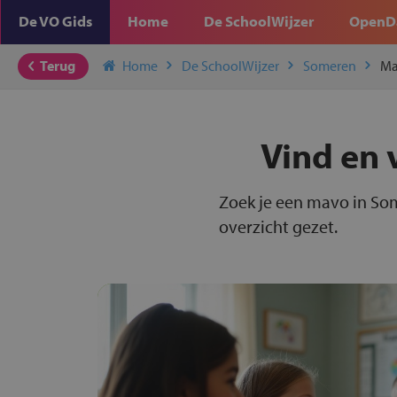
De VO Gids
Home
De SchoolWijzer
OpenD
Terug
Home
De SchoolWijzer
Someren
Ma
Vind en 
Zoek je een mavo in So
overzicht gezet.