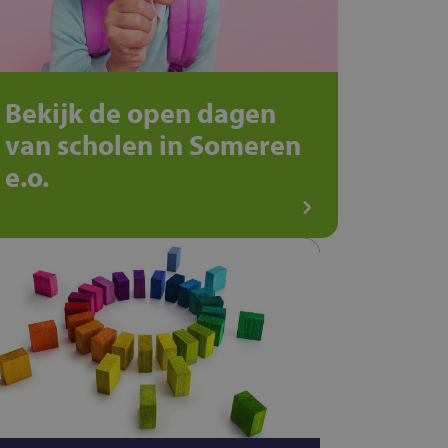
Bekijk de open dagen
van scholen in Someren
e.o.