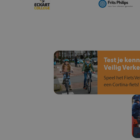
Test je kenn
Veilig Verke
Speel het Fiets Ve
een Cortina-fiets!