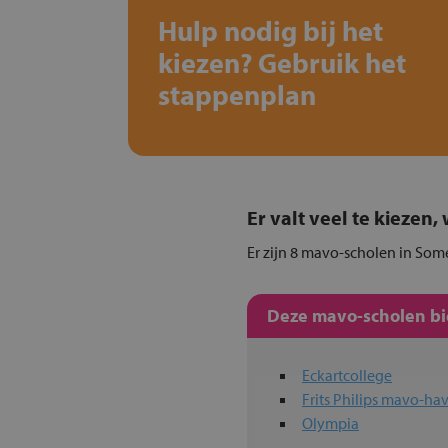
Hulp nodig bij het
kiezen? Gebruik het
stappenplan
Er valt veel te kiezen
Er zijn 8 mavo-scholen in Some
Deze mavo-scholen bie
Eckartcollege
Frits Philips mavo-
Olympia