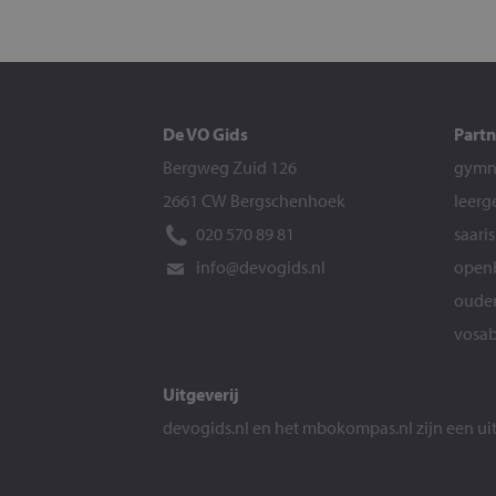
De VO Gids
Partn
Bergweg Zuid 126
gymna
2661 CW Bergschenhoek
leerg
020 570 89 81
saari
info@devogids.nl
openb
ouder
vosab
Uitgeverij
devogids.nl
en het
mbokompas.nl
zijn een u