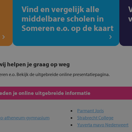
Vind en vergelijk alle
middelbare scholen in
Someren e.o. op de kaart
, wij helpen je graag op weg
ren e.o. Bekijk de uitgebreide online presentatiepagina.
den je online uitgebreide informatie
Parmant Joris
havo-atheneum-gymnasium
Strabrecht College
Yuverta mavo Nederweert