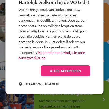
Hartelijk welkom bij de VO Gids!
Test je kennis met het
Wij maken gebruik van cookies om jouw
Fiets Veilig
bezoek aan onze website zo soepel en
Verkeersspel!
aangenaam mogelijk te maken. Deze zorgen
ervoor dat alles op rolletjes loopt en staan
Speel het Fiets Veilig Verkeersspel
daarom altijd aan. Als je ons groen licht geeft
en win een Cortina-fiets!
voor alle cookies, kunnen we je de beste
ervaring bieden. Je kunt ook zelf selecteren
welke typen cookies je wel en niet wilt
In de winkel ben je op je
accepteren.
Meer informatie vind je in onze
plek!
privacyverklaring.
Ontdek via het vmbo jouw talent
op de winkelvloer, waar elke dag
ALLES ACCEPTEREN
anders is!
DETAILS WEERGEVEN
Jouw talent in de
Transport en Logistiek
Kies voor vmbo Transport en
logistiek: daar kun je mee