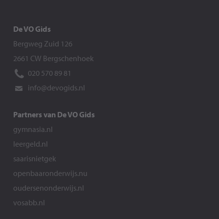
De VO Gids
Bergweg Zuid 126
2661 CW Bergschenhoek
020 570 89 81
info@devogids.nl
Partners van De VO Gids
gymnasia.nl
leergeld.nl
saarisnietgek
openbaaronderwijs.nu
oudersenonderwijs.nl
vosabb.nl