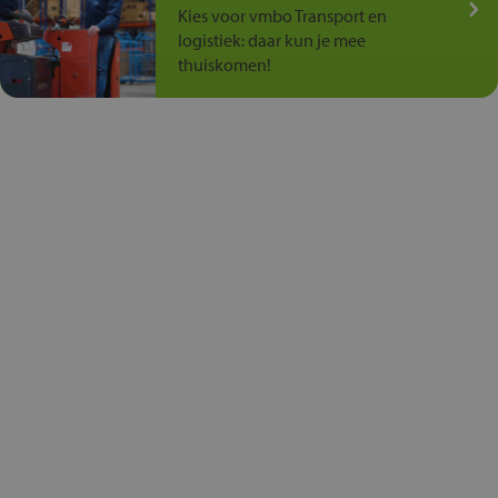
Kies voor vmbo Transport en
logistiek: daar kun je mee
thuiskomen!