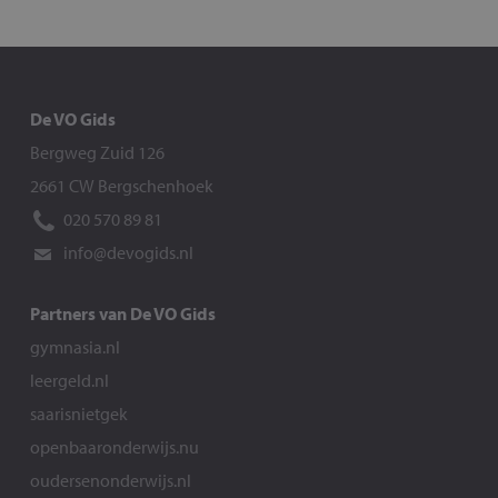
De VO Gids
Bergweg Zuid 126
2661 CW Bergschenhoek
020 570 89 81
info@devogids.nl
Partners van De VO Gids
gymnasia.nl
leergeld.nl
saarisnietgek
openbaaronderwijs.nu
oudersenonderwijs.nl