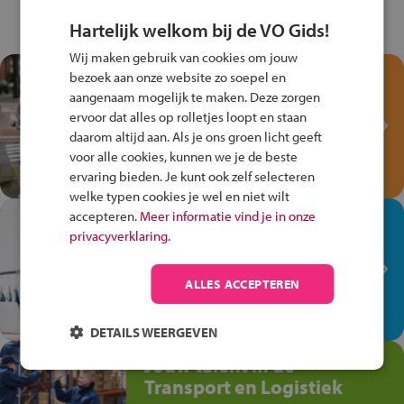
Hartelijk welkom bij de VO Gids!
Wij maken gebruik van cookies om jouw
Test je kennis met het
bezoek aan onze website zo soepel en
Fiets Veilig
aangenaam mogelijk te maken. Deze zorgen
ervoor dat alles op rolletjes loopt en staan
Verkeersspel!
daarom altijd aan. Als je ons groen licht geeft
Speel het Fiets Veilig Verkeersspel
voor alle cookies, kunnen we je de beste
en win een Cortina-fiets!
ervaring bieden. Je kunt ook zelf selecteren
welke typen cookies je wel en niet wilt
accepteren.
Meer informatie vind je in onze
In de winkel ben je op je
privacyverklaring.
plek!
Ontdek via het vmbo jouw talent
ALLES ACCEPTEREN
op de winkelvloer, waar elke dag
anders is!
DETAILS WEERGEVEN
Jouw talent in de
Transport en Logistiek