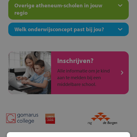
Overige atheneum-scholen in jouw
regio
Welk onderwijsconcept past bij jou?
Inschrijven?
Alle informatie om je kind
aan te melden bij een
middelbare school.