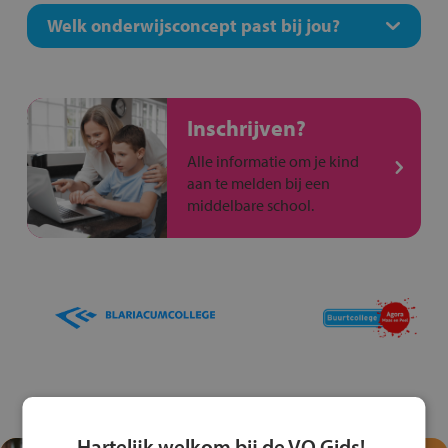
Welk onderwijsconcept past bij jou?
Inschrijven?
Alle informatie om je kind
aan te melden bij een
middelbare school.
Hartelijk welkom bij de VO Gids!