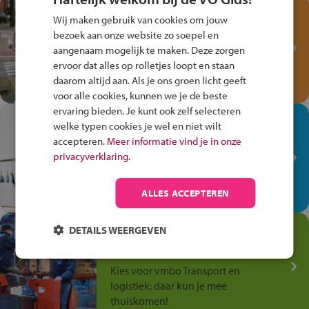
Test je kennis met het
Wij maken gebruik van cookies om jouw
Fiets Veilig
bezoek aan onze website zo soepel en
Verkeersspel!
aangenaam mogelijk te maken. Deze zorgen
ervoor dat alles op rolletjes loopt en staan
Speel het Fiets Veilig Verkeersspel
daarom altijd aan. Als je ons groen licht geeft
en win een Cortina-fiets!
voor alle cookies, kunnen we je de beste
ervaring bieden. Je kunt ook zelf selecteren
In de winkel ben je op je
welke typen cookies je wel en niet wilt
plek!
accepteren.
Meer informatie vind je in onze
privacyverklaring.
Ontdek via het vmbo jouw talent
op de winkelvloer, waar elke dag
anders is!
ALLES ACCEPTEREN
Jouw talent in de
DETAILS WEERGEVEN
Transport en Logistiek
Kies voor vmbo Transport en
logistiek: daar kun je mee
thuiskomen!