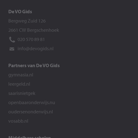
De VO Gids
Bergweg Zuid 126
2661 CW Bergschenhoek
020 570 89 81
info@devogids.nl
Partners van De VO Gids
gymnasia.nl
leergeld.nl
saarisnietgek
openbaaronderwijs.nu
oudersenonderwijs.nl
vosabb.nl
Middelbare scholen