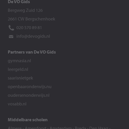
De VO Gids
Bergweg Zuid 126
2661 CW Bergschenhoek
020 570 89 81
info@devogids.nl
Partners van De VO Gids
gymnasia.nl
leergeld.nl
saarisnietgek
openbaaronderwijs.nu
oudersenonderwijs.nl
vosabb.nl
Middelbare scholen
Almere
-
Amersfoort
-
Amsterdam
-
Breda
-
Den Haag
-