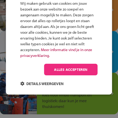
Fiets Veilig
Wij maken gebruik van cookies om jouw
Verkeersspel!
bezoek aan onze website zo soepel en
aangenaam mogelijk te maken. Deze zorgen
Speel het Fiets Veilig Verkeersspel
ervoor dat alles op rolletjes loopt en staan
en win een Cortina-fiets!
daarom altijd aan. Als je ons groen licht geeft
voor alle cookies, kunnen we je de beste
In de winkel ben je op je
ervaring bieden. Je kunt ook zelf selecteren
plek!
welke typen cookies je wel en niet wilt
accepteren.
Meer informatie vind je in onze
Ontdek via het vmbo jouw talent
privacyverklaring.
op de winkelvloer, waar elke dag
anders is!
ALLES ACCEPTEREN
Jouw talent in de
DETAILS WEERGEVEN
Transport en Logistiek
Kies voor vmbo Transport en
logistiek: daar kun je mee
thuiskomen!