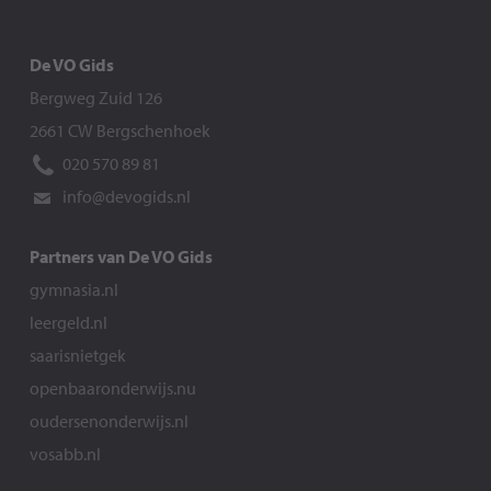
De VO Gids
Bergweg Zuid 126
2661 CW Bergschenhoek
020 570 89 81
info@devogids.nl
Partners van De VO Gids
gymnasia.nl
leergeld.nl
saarisnietgek
openbaaronderwijs.nu
oudersenonderwijs.nl
vosabb.nl