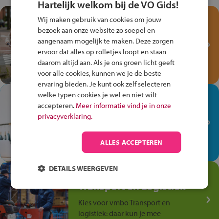
Hartelijk welkom bij de VO Gids!
Test je kennis met het
Wij maken gebruik van cookies om jouw
Fiets Veilig
bezoek aan onze website zo soepel en
Verkeersspel!
aangenaam mogelijk te maken. Deze zorgen
ervoor dat alles op rolletjes loopt en staan
Speel het Fiets Veilig Verkeersspel
daarom altijd aan. Als je ons groen licht geeft
en win een Cortina-fiets!
voor alle cookies, kunnen we je de beste
ervaring bieden. Je kunt ook zelf selecteren
welke typen cookies je wel en niet wilt
In de winkel ben je op je
accepteren.
Meer informatie vind je in onze
plek!
privacyverklaring.
Ontdek via het vmbo jouw talent
op de winkelvloer, waar elke dag
ALLES ACCEPTEREN
anders is!
DETAILS WEERGEVEN
Jouw talent in de
Transport en Logistiek
Kies voor vmbo Transport en
logistiek: daar kun je mee