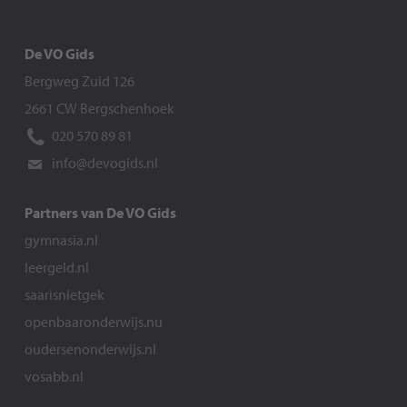
De VO Gids
Bergweg Zuid 126
2661 CW Bergschenhoek
020 570 89 81
info@devogids.nl
Partners van De VO Gids
gymnasia.nl
leergeld.nl
saarisnietgek
openbaaronderwijs.nu
oudersenonderwijs.nl
vosabb.nl