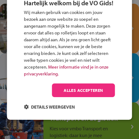
Hartelijk welkom bij de VO Gids!
Test je kennis met het
Wij maken gebruik van cookies om jouw
Fiets Veilig
bezoek aan onze website zo soepel en
Verkeersspel!
aangenaam mogelijk te maken. Deze zorgen
ervoor dat alles op rolletjes loopt en staan
Speel het Fiets Veilig Verkeersspel
daarom altijd aan. Als je ons groen licht geeft
en win een Cortina-fiets!
voor alle cookies, kunnen we je de beste
ervaring bieden. Je kunt ook zelf selecteren
welke typen cookies je wel en niet wilt
In de winkel ben je op je
accepteren.
Meer informatie vind je in onze
plek!
privacyverklaring.
Ontdek via het vmbo jouw talent
op de winkelvloer, waar elke dag
ALLES ACCEPTEREN
anders is!
DETAILS WEERGEVEN
Jouw talent in de
Transport en Logistiek
Kies voor vmbo Transport en
logistiek: daar kun je mee