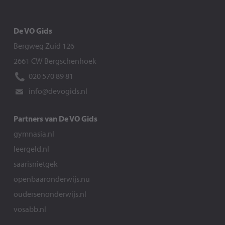
De VO Gids
Bergweg Zuid 126
2661 CW Bergschenhoek
020 570 89 81
info@devogids.nl
Partners van De VO Gids
gymnasia.nl
leergeld.nl
saarisnietgek
openbaaronderwijs.nu
oudersenonderwijs.nl
vosabb.nl