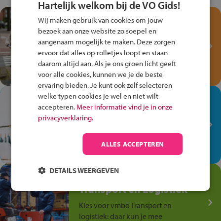
Hartelijk welkom bij de VO Gids!
Test je kennis met het
Wij maken gebruik van cookies om jouw
Fiets Veilig
bezoek aan onze website zo soepel en
aangenaam mogelijk te maken. Deze zorgen
Verkeersspel!
ervoor dat alles op rolletjes loopt en staan
Speel het Fiets Veilig Verkeersspel
daarom altijd aan. Als je ons groen licht geeft
en win een Cortina-fiets!
voor alle cookies, kunnen we je de beste
ervaring bieden. Je kunt ook zelf selecteren
welke typen cookies je wel en niet wilt
In de winkel ben je op je
accepteren.
Meer informatie vind je in onze
plek!
privacyverklaring.
Ontdek via het vmbo jouw talent
op de winkelvloer, waar elke dag
ALLES ACCEPTEREN
anders is!
DETAILS WEERGEVEN
Jouw talent in de
Transport en Logistiek
Kies voor vmbo Transport en
logistiek: daar kun je mee