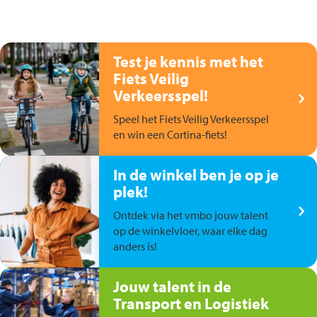
Test je kennis met het
Fiets Veilig
Verkeersspel!
Speel het Fiets Veilig Verkeersspel
en win een Cortina-fiets!
In de winkel ben je op je
plek!
Ontdek via het vmbo jouw talent
op de winkelvloer, waar elke dag
anders is!
Jouw talent in de
Transport en Logistiek