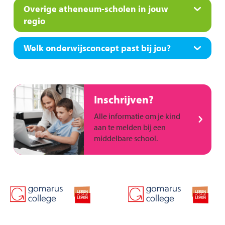
Overige atheneum-scholen in jouw
regio
Welk onderwijsconcept past bij jou?
Inschrijven?
Alle informatie om je kind
aan te melden bij een
middelbare school.