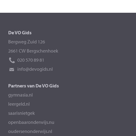
De VO Gids
Bergweg Zuid 126
2661 CW Bergschenhoek
020 570 89 81
info@devogids.nl
Partners van De VO Gids
gymnasia.nl
leergeld.nl
saarisnietgek
openbaaronderwijs.nu
oudersenonderwijs.nl