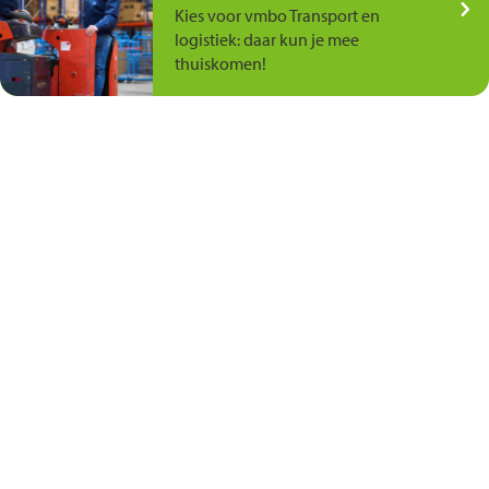
Kies voor vmbo Transport en
logistiek: daar kun je mee
thuiskomen!