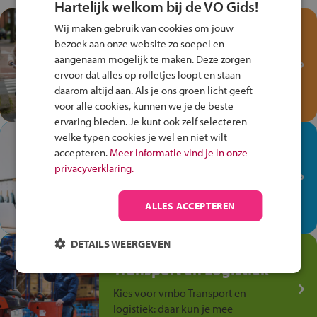
Hartelijk welkom bij de VO Gids!
Test je kennis met het
Wij maken gebruik van cookies om jouw
Fiets Veilig
bezoek aan onze website zo soepel en
Verkeersspel!
aangenaam mogelijk te maken. Deze zorgen
ervoor dat alles op rolletjes loopt en staan
Speel het Fiets Veilig Verkeersspel
daarom altijd aan. Als je ons groen licht geeft
en win een Cortina-fiets!
voor alle cookies, kunnen we je de beste
ervaring bieden. Je kunt ook zelf selecteren
welke typen cookies je wel en niet wilt
In de winkel ben je op je
accepteren.
Meer informatie vind je in onze
plek!
privacyverklaring.
Ontdek via het vmbo jouw talent
op de winkelvloer, waar elke dag
ALLES ACCEPTEREN
anders is!
DETAILS WEERGEVEN
Jouw talent in de
Transport en Logistiek
Kies voor vmbo Transport en
logistiek: daar kun je mee