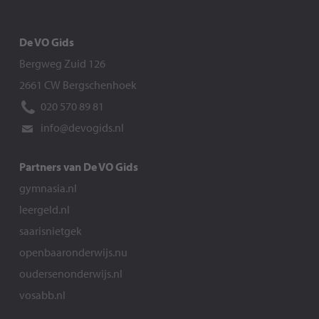
De VO Gids
Bergweg Zuid 126
2661 CW Bergschenhoek
020 570 89 81
info@devogids.nl
Partners van De VO Gids
gymnasia.nl
leergeld.nl
saarisnietgek
openbaaronderwijs.nu
oudersenonderwijs.nl
vosabb.nl