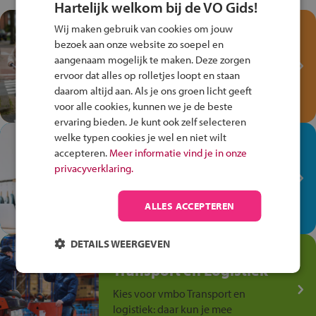
Hartelijk welkom bij de VO Gids!
Test je kennis met het
Wij maken gebruik van cookies om jouw
Fiets Veilig
bezoek aan onze website zo soepel en
aangenaam mogelijk te maken. Deze zorgen
Verkeersspel!
ervoor dat alles op rolletjes loopt en staan
Speel het Fiets Veilig Verkeersspel
daarom altijd aan. Als je ons groen licht geeft
en win een Cortina-fiets!
voor alle cookies, kunnen we je de beste
ervaring bieden. Je kunt ook zelf selecteren
welke typen cookies je wel en niet wilt
In de winkel ben je op je
accepteren.
Meer informatie vind je in onze
plek!
privacyverklaring.
Ontdek via het vmbo jouw talent
op de winkelvloer, waar elke dag
ALLES ACCEPTEREN
anders is!
DETAILS WEERGEVEN
Jouw talent in de
Transport en Logistiek
Kies voor vmbo Transport en
logistiek: daar kun je mee