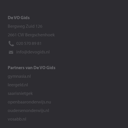
De VO Gids
Bergweg Zuid 126
2661 CW Bergschenhoek
020 570 89 81
info@devogids.nl
Partners van De VO Gids
gymnasia.nl
leergeld.nl
saarisnietgek
openbaaronderwijs.nu
oudersenonderwijs.nl
vosabb.nl