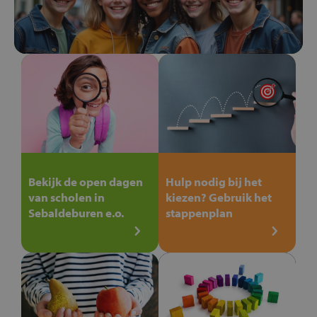
Bekijk de open dagen
Hulp nodig bij het
van scholen in
kiezen? Gebruik het
Sebaldeburen e.o.
stappenplan