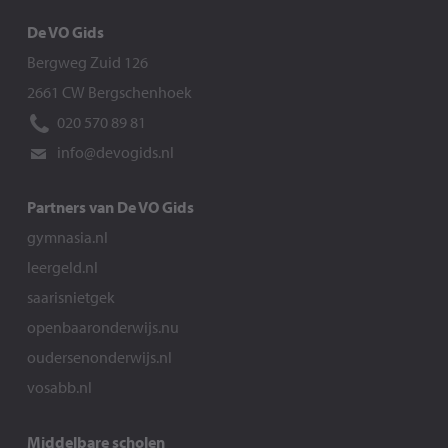
De VO Gids
Bergweg Zuid 126
2661 CW Bergschenhoek
020 570 89 81
info@devogids.nl
Partners van De VO Gids
gymnasia.nl
leergeld.nl
saarisnietgek
openbaaronderwijs.nu
oudersenonderwijs.nl
vosabb.nl
Middelbare scholen