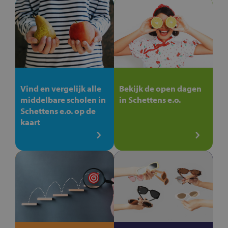
Vind en vergelijk alle
Bekijk de open dagen
middelbare scholen in
in Schettens e.o.
Schettens e.o. op de
kaart