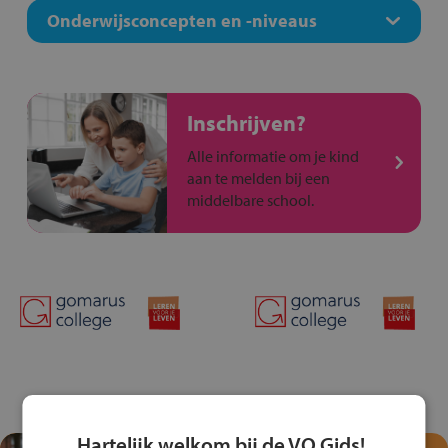
Onderwijsconcepten en -niveaus
Inschrijven?
Alle informatie om je kind
aan te melden bij een
middelbare school.
Hartelijk welkom bij de VO Gids!