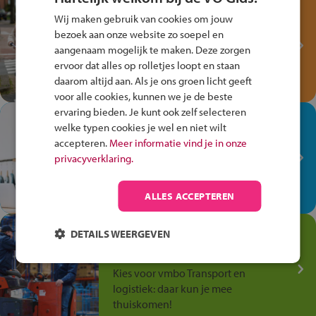
Test je kennis met het
Wij maken gebruik van cookies om jouw
Fiets Veilig
bezoek aan onze website zo soepel en
Verkeersspel!
aangenaam mogelijk te maken. Deze zorgen
ervoor dat alles op rolletjes loopt en staan
Speel het Fiets Veilig Verkeersspel
daarom altijd aan. Als je ons groen licht geeft
en win een Cortina-fiets!
voor alle cookies, kunnen we je de beste
ervaring bieden. Je kunt ook zelf selecteren
In de winkel ben je op je
welke typen cookies je wel en niet wilt
plek!
accepteren.
Meer informatie vind je in onze
privacyverklaring.
Ontdek via het vmbo jouw talent
op de winkelvloer, waar elke dag
anders is!
ALLES ACCEPTEREN
Jouw talent in de
DETAILS WEERGEVEN
Transport en Logistiek
Kies voor vmbo Transport en
logistiek: daar kun je mee
thuiskomen!