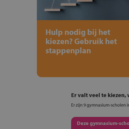
Hulp nodig bij het
kiezen? Gebruik het
stappenplan
Er valt veel te kiezen
Er zijn 9 gymnasium-scholen i
Deze gymnasium-schol