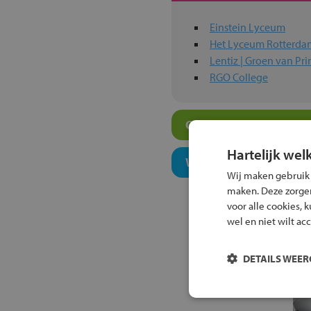
Einstein Lyceum
Het Lyceum Rotterda
Lentiz | Groen van Pr
RGO College
Overige gymnasium-sc
Hartelijk wel
Welk onderwijsconcept
Wij maken gebruik
maken. Deze zorgen 
voor alle cookies, 
wel en niet wilt ac
DETAILS WEE