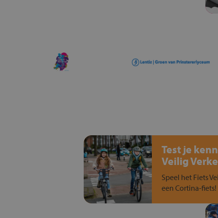
Test je kenn
Veilig Verke
Speel het Fiets Ve
een Cortina-fiets!