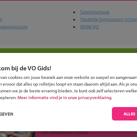
Spieringshoek
m
Stedelijk Gymnasium Schi
instererlyceum
WOW VO
holen in jouw regio
kom bij de VO Gids!
 past bij jou?
 van cookies om jouw bezoek aan onze website zo soepel en aangenaam
ervoor dat alles op rolletjes loopt en staan daarom altijd aan. Als je ons
kunnen we je de beste ervaring bieden. Je kunt ook zelf selecteren welke
cepteren.
Meer informatie vind je in onze privacyverklaring.
RGEVEN
Inschrijven?
ALLES
Alle informatie om je kind aan te melden bij
een middelbare school.