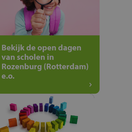
Bekijk de open dagen
van scholen in
Rozenburg (Rotterdam)
e.o.