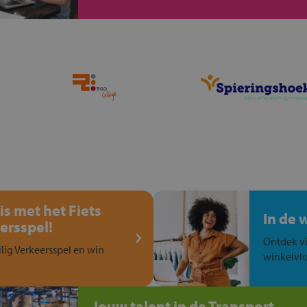
is met het Fiets
In de 
ersspel!
Ontdek vi
ilig Verkeersspel en win
winkelvlo
Jouw talent in de Transport