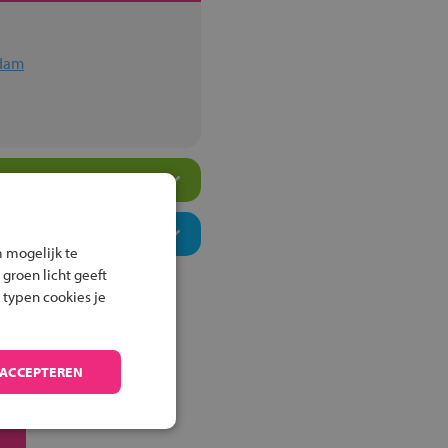
edam
 mogelijk te
 groen licht geeft
 typen cookies je
 ACCEPTEREN