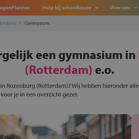
agenPlanner
Hulp bij schoolkeuze
Over ons
terdam)
Gymnasium
rgelijk een gymnasium in
(Rotterdam)
e.o.
in Rozenburg (Rotterdam)? Wij hebben hieronder all
oor je in een overzicht gezet.