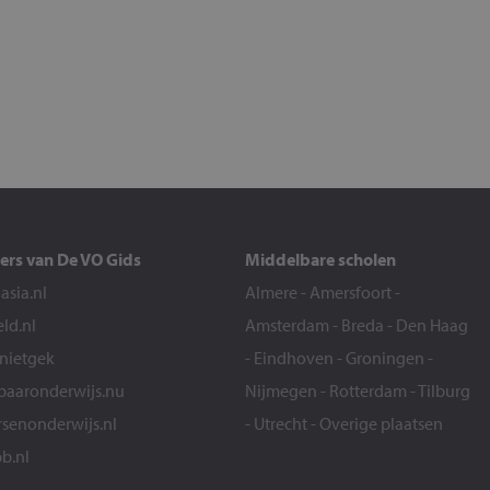
ers van De VO Gids
Middelbare scholen
sia.nl
Almere
-
Amersfoort
-
eld.nl
Amsterdam
-
Breda
-
Den Haag
snietgek
-
Eindhoven
-
Groningen
-
aaronderwijs.nu
Nijmegen
-
Rotterdam
-
Tilburg
senonderwijs.nl
-
Utrecht
-
Overige plaatsen
b.nl