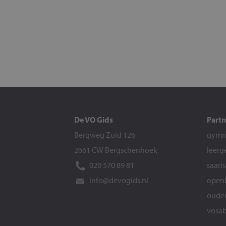
De VO Gids
Partn
Bergweg Zuid 126
gymna
2661 CW Bergschenhoek
leerg
020 570 89 81
saari
info@devogids.nl
openb
ouder
vosab