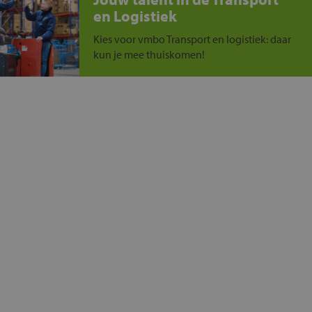
en Logistiek
Kies voor vmbo Transport en logistiek: daar
kun je mee thuiskomen!