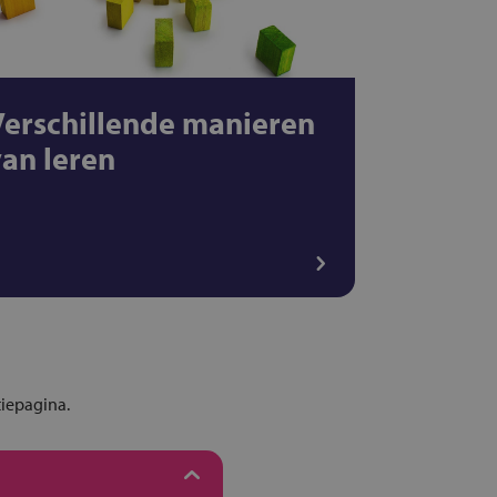
Verschillende manieren
van leren
tiepagina.