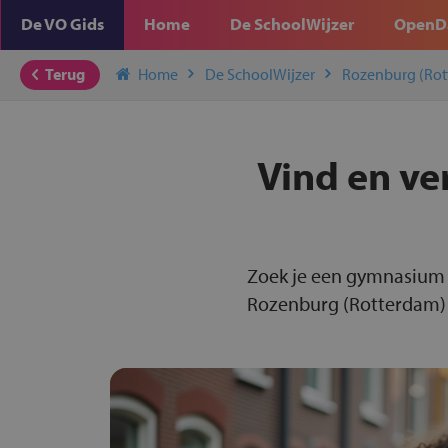
De VO Gids
Home
De SchoolWijzer
OpenD
Terug
Home
De SchoolWijzer
Rozenburg (Rot
Vind en ve
Zoek je een gymnasium 
Rozenburg (Rotterdam) v