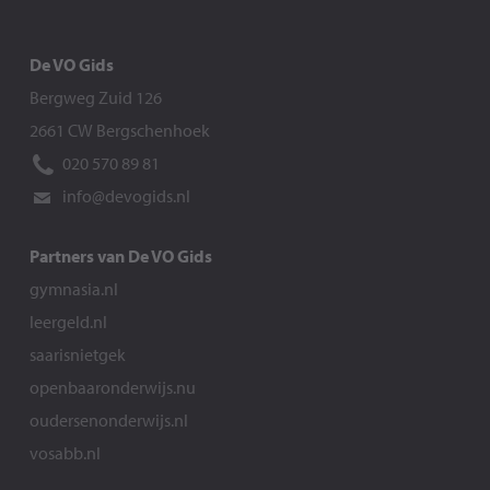
De VO Gids
Bergweg Zuid 126
2661 CW Bergschenhoek
020 570 89 81
info@devogids.nl
Partners van De VO Gids
gymnasia.nl
leergeld.nl
saarisnietgek
openbaaronderwijs.nu
oudersenonderwijs.nl
vosabb.nl