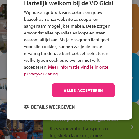
Hartelijk welkom bij de VO Gids!
Test je kennis met het
Wij maken gebruik van cookies om jouw
Fiets Veilig
bezoek aan onze website zo soepel en
Verkeersspel!
aangenaam mogelijk te maken. Deze zorgen
ervoor dat alles op rolletjes loopt en staan
Speel het Fiets Veilig Verkeersspel
daarom altijd aan. Als je ons groen licht geeft
en win een Cortina-fiets!
voor alle cookies, kunnen we je de beste
ervaring bieden. Je kunt ook zelf selecteren
welke typen cookies je wel en niet wilt
In de winkel ben je op je
accepteren.
Meer informatie vind je in onze
plek!
privacyverklaring.
Ontdek via het vmbo jouw talent
op de winkelvloer, waar elke dag
ALLES ACCEPTEREN
anders is!
DETAILS WEERGEVEN
Jouw talent in de
Transport en Logistiek
Kies voor vmbo Transport en
logistiek: daar kun je mee