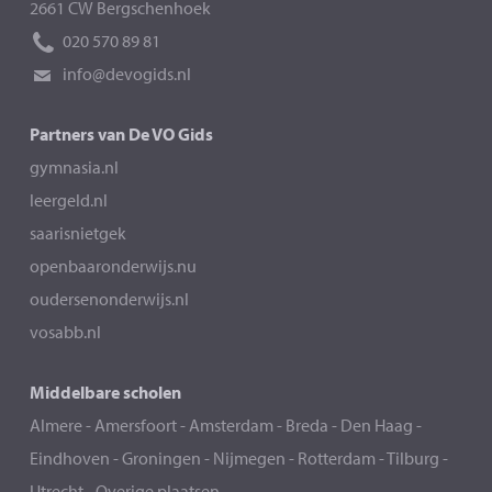
2661 CW Bergschenhoek
020 570 89 81
info@devogids.nl
Partners van De VO Gids
gymnasia.nl
leergeld.nl
saarisnietgek
openbaaronderwijs.nu
oudersenonderwijs.nl
vosabb.nl
Middelbare scholen
Almere
-
Amersfoort
-
Amsterdam
-
Breda
-
Den Haag
-
Eindhoven
-
Groningen
-
Nijmegen
-
Rotterdam
-
Tilburg
-
Utrecht
-
Overige plaatsen