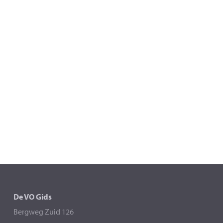
De VO Gids
Bergweg Zuid 126