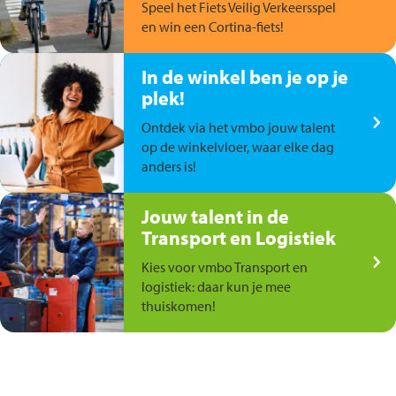
Speel het Fiets Veilig Verkeersspel
en win een Cortina-fiets!
In de winkel ben je op je
plek!
Ontdek via het vmbo jouw talent
op de winkelvloer, waar elke dag
anders is!
Jouw talent in de
Transport en Logistiek
Kies voor vmbo Transport en
logistiek: daar kun je mee
thuiskomen!