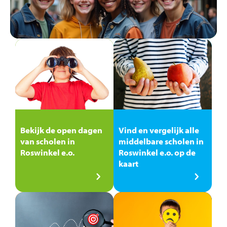
Bekijk de open dagen
Vind en vergelijk alle
van scholen in
middelbare scholen in
Roswinkel e.o.
Roswinkel e.o. op de
kaart