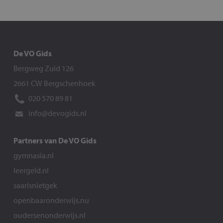
De VO Gids
Bergweg Zuid 126
2661 CW Bergschenhoek
020 570 89 81
info@devogids.nl
Partners van De VO Gids
gymnasia.nl
leergeld.nl
saarisnietgek
openbaaronderwijs.nu
oudersenonderwijs.nl