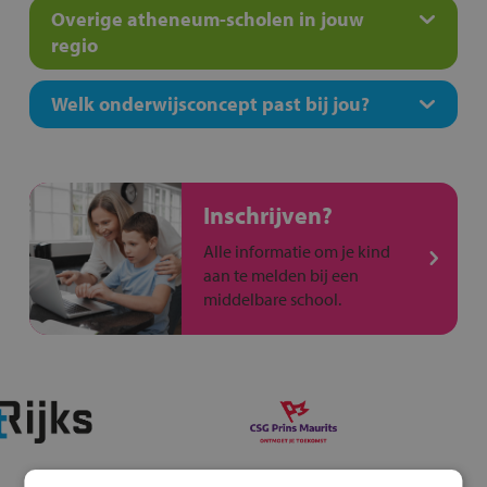
Overige atheneum-scholen in jouw
regio
Welk onderwijsconcept past bij jou?
Inschrijven?
Alle informatie om je kind
aan te melden bij een
middelbare school.