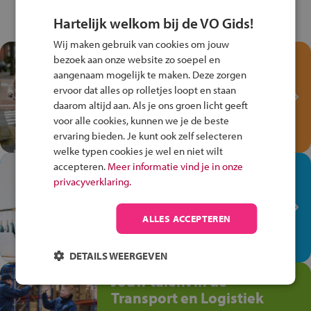
Hartelijk welkom bij de VO Gids!
Wij maken gebruik van cookies om jouw
Test je kennis met het
bezoek aan onze website zo soepel en
Fiets Veilig
aangenaam mogelijk te maken. Deze zorgen
ervoor dat alles op rolletjes loopt en staan
Verkeersspel!
daarom altijd aan. Als je ons groen licht geeft
Speel het Fiets Veilig Verkeersspel
voor alle cookies, kunnen we je de beste
en win een Cortina-fiets!
ervaring bieden. Je kunt ook zelf selecteren
welke typen cookies je wel en niet wilt
accepteren.
Meer informatie vind je in onze
In de winkel ben je op je
privacyverklaring.
plek!
Ontdek via het vmbo jouw talent
ALLES ACCEPTEREN
op de winkelvloer, waar elke dag
anders is!
DETAILS WEERGEVEN
Jouw talent in de
Transport en Logistiek