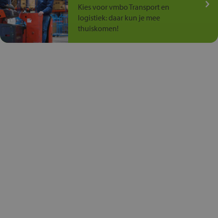
Kies voor vmbo Transport en
logistiek: daar kun je mee
thuiskomen!