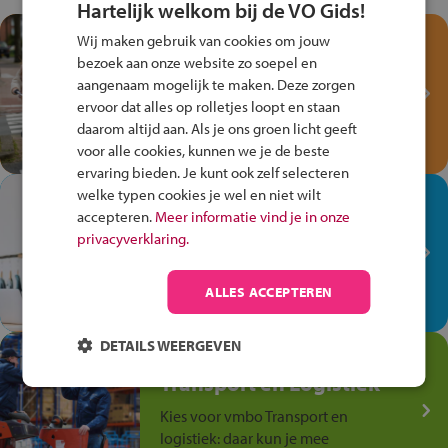
Hartelijk welkom bij de VO Gids!
Test je kennis met het
Wij maken gebruik van cookies om jouw
Fiets Veilig
bezoek aan onze website zo soepel en
aangenaam mogelijk te maken. Deze zorgen
Verkeersspel!
ervoor dat alles op rolletjes loopt en staan
Speel het Fiets Veilig Verkeersspel
daarom altijd aan. Als je ons groen licht geeft
en win een Cortina-fiets!
voor alle cookies, kunnen we je de beste
ervaring bieden. Je kunt ook zelf selecteren
welke typen cookies je wel en niet wilt
In de winkel ben je op je
accepteren.
Meer informatie vind je in onze
plek!
privacyverklaring.
Ontdek via het vmbo jouw talent
op de winkelvloer, waar elke dag
ALLES ACCEPTEREN
anders is!
DETAILS WEERGEVEN
Jouw talent in de
Transport en Logistiek
Kies voor vmbo Transport en
logistiek: daar kun je mee