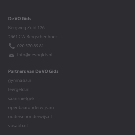
De VO Gids
Bergweg Zuid 126
2661 CW Bergschenhoek
020 570 89 81
info@devogids.nl
Partners van De VO Gids
gymnasia.nl
leergeld.nl
saarisnietgek
openbaaronderwijs.nu
oudersenonderwijs.nl
vosabb.nl