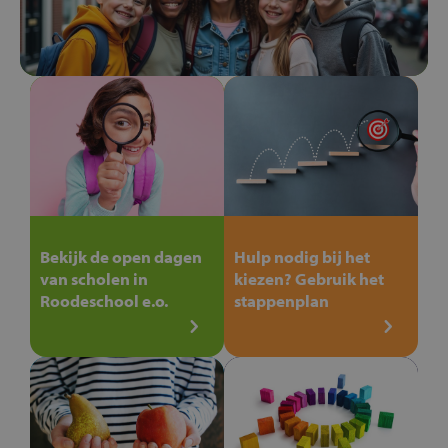
Bekijk de open dagen
Hulp nodig bij het
van scholen in
kiezen? Gebruik het
Roodeschool e.o.
stappenplan