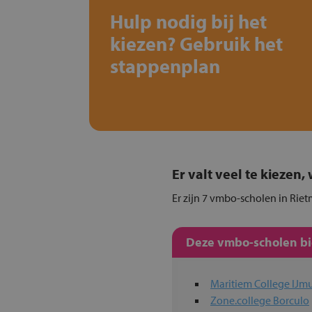
Hulp nodig bij het
kiezen? Gebruik het
stappenplan
Er valt veel te kiezen
Er zijn 7 vmbo-scholen in Riet
Deze vmbo-scholen bie
Maritiem College IJm
Zone.college Borculo