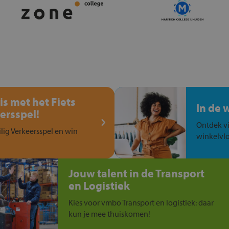
is met het Fiets
In de 
ersspel!
Ontdek vi
ilig Verkeersspel en win
winkelvlo
Jouw talent in de Transport
en Logistiek
Kies voor vmbo Transport en logistiek: daar
kun je mee thuiskomen!