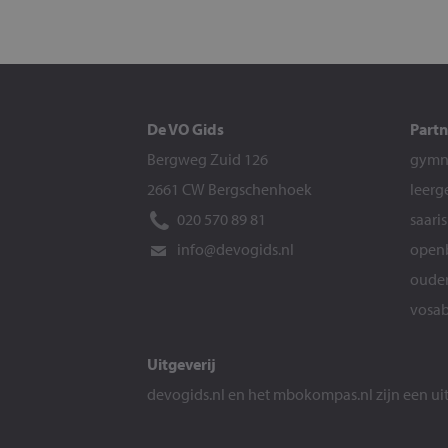
De VO Gids
Partn
Bergweg Zuid 126
gymna
2661 CW Bergschenhoek
leerg
020 570 89 81
saari
info@devogids.nl
openb
ouder
vosab
Uitgeverij
devogids.nl
en het
mbokompas.nl
zijn een u