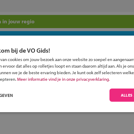
 in jouw regio
 past bij jou?
kom bij de VO Gids!
 van cookies om jouw bezoek aan onze website zo soepel en aangenaam
ervoor dat alles op rolletjes loopt en staan daarom altijd aan. Als je ons
kunnen we je de beste ervaring bieden. Je kunt ook zelf selecteren welke
cepteren.
Meer informatie vind je in onze privacyverklaring.
Inschrijven?
Alle informatie om je kind aan te melden bij
RGEVEN
ALLES
een middelbare school.