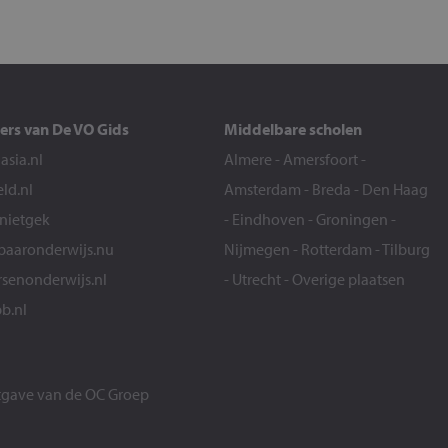
ers van De VO Gids
Middelbare scholen
sia.nl
Almere
-
Amersfoort
-
eld.nl
Amsterdam
-
Breda
-
Den Haag
snietgek
-
Eindhoven
-
Groningen
-
aaronderwijs.nu
Nijmegen
-
Rotterdam
-
Tilburg
senonderwijs.nl
-
Utrecht
-
Overige plaatsen
b.nl
itgave van de
OC Groep