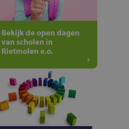
Bekijk de open dagen
van scholen in
Rietmolen e.o.