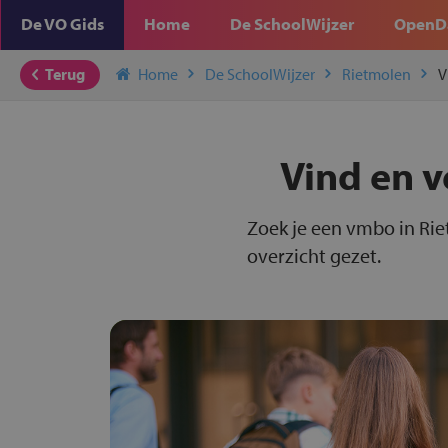
De VO Gids
Home
De SchoolWijzer
OpenD
Terug
Home
De SchoolWijzer
Rietmolen
V
Vind en v
Zoek je een vmbo in Rie
overzicht gezet.