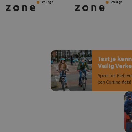
Test je kenn
Veilig Verke
Speel het Fiets Ve
een Cortina-fiets!