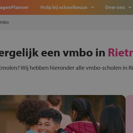
agenPlanner
Hulp bij schoolkeuze
Over ons
mbo
ergelijk een vmbo in
Riet
tmolen? Wij hebben hieronder alle vmbo-scholen in Ri