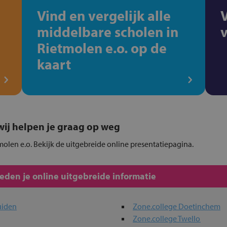
Vind en vergelijk alle
middelbare scholen in
Rietmolen e.o. op de
kaart
, wij helpen je graag op weg
molen e.o. Bekijk de uitgebreide online presentatiepagina.
den je online uitgebreide informatie
uiden
Zone.college Doetinchem
Zone.college Twello