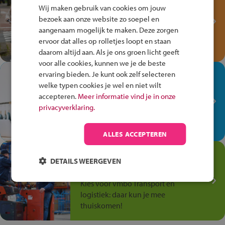
Fiets Veilig
Wij maken gebruik van cookies om jouw
Verkeersspel!
bezoek aan onze website zo soepel en
aangenaam mogelijk te maken. Deze zorgen
Speel het Fiets Veilig Verkeersspel
ervoor dat alles op rolletjes loopt en staan
en win een Cortina-fiets!
daarom altijd aan. Als je ons groen licht geeft
voor alle cookies, kunnen we je de beste
In de winkel ben je op je
ervaring bieden. Je kunt ook zelf selecteren
welke typen cookies je wel en niet wilt
plek!
accepteren.
Meer informatie vind je in onze
Ontdek via het vmbo jouw talent
privacyverklaring.
op de winkelvloer, waar elke dag
anders is!
ALLES ACCEPTEREN
Jouw talent in de
DETAILS WEERGEVEN
Transport en Logistiek
Kies voor vmbo Transport en
logistiek: daar kun je mee
thuiskomen!