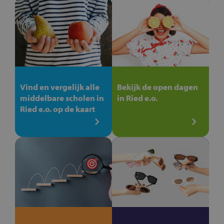
Vind en vergelijk alle
Bekijk de open dagen
middelbare scholen in
in Ried e.o.
Ried e.o. op de kaart