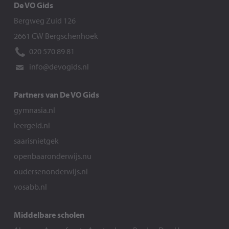
De VO Gids
Bergweg Zuid 126
2661 CW Bergschenhoek
020 570 89 81
info@devogids.nl
Partners van De VO Gids
gymnasia.nl
leergeld.nl
saarisnietgek
openbaaronderwijs.nu
oudersenonderwijs.nl
vosabb.nl
Middelbare scholen